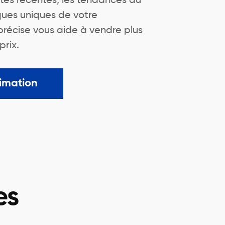
ntes récentes, les tendances du
ques uniques de votre
précise vous aide à vendre plus
prix.
imation
es