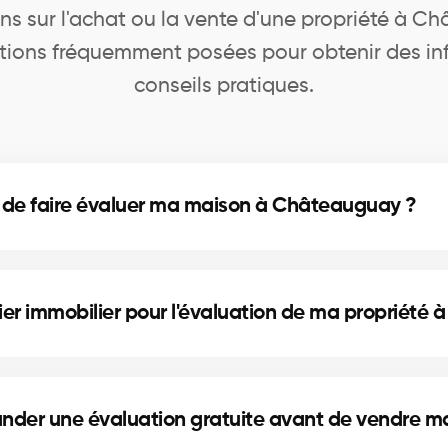
ns sur l'achat ou la vente d'une propriété à C
ions fréquemment posées pour obtenir des inf
conseils pratiques.
 de faire évaluer ma maison à Châteauguay ?
à Châteauguay vous aide à connaître la valeur marcha
te et à prendre des décisions éclairées lors d’un refin
er immobilier pour l'évaluation de ma propriété
uguay sont sélectionnés pour leur expertise locale, leu
es et leur connaissance du marché pour fournir une es
nder une évaluation gratuite avant de vendre m