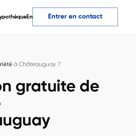
Entrer en contact
ypothèque
En
riété
à Châteauguay ?
on gratuite de
é
auguay