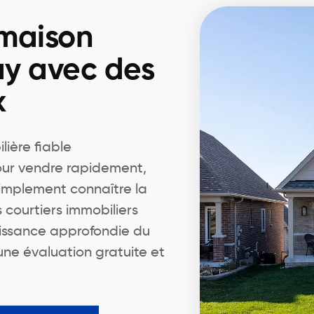
 maison
y avec des
x
ière fiable
our vendre rapidement,
simplement connaître la
 courtiers immobiliers
naissance approfondie du
une évaluation gratuite et