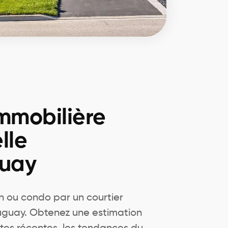
immobilière
lle
uay
n ou condo par un courtier
uguay. Obtenez une estimation