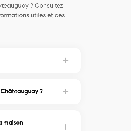
hâteauguay ? Consultez
ormations utiles et des
nde exacte de votre maison, à
ancement ou d’un projet
 à Châteauguay ?
r expérience et leur fiabilité. Ils
timation précise.
a maison