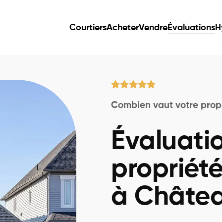
Courtiers
Acheter
Vendre
Évaluations
H
Combien vaut votre prop
Évaluati
propriét
à Châte