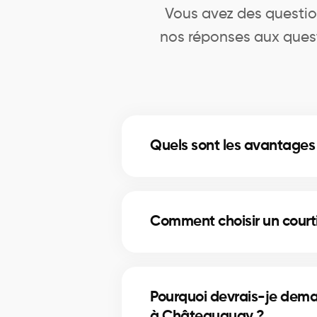
Vous avez des questio
nos réponses aux quest
Quels sont les avantages
Une évaluation professionnelle 
fixer un prix réaliste pour la ven
Comment choisir un courti
immobilier.
Nos courtiers immobiliers à Châtea
utilisent des données comparativ
Pourquoi devrais-je dema
à Châteauguay ?