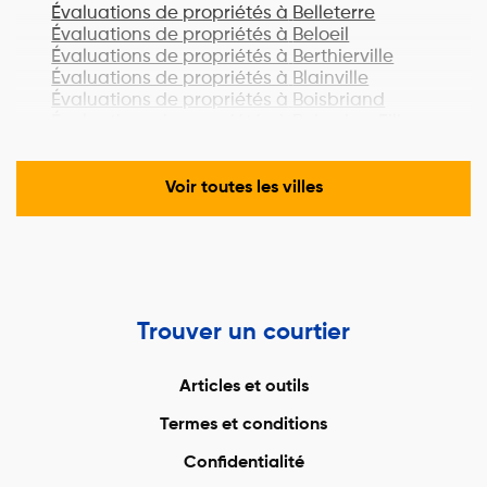
Évaluations de propriétés à
Belleterre
Évaluations de propriétés à
Beloeil
Évaluations de propriétés à
Berthierville
Évaluations de propriétés à
Blainville
Évaluations de propriétés à
Boisbriand
Évaluations de propriétés à
Bois-des-Filion
Évaluations de propriétés à
Bonaventure
Évaluations de propriétés à
Boucherville
Évaluations de propriétés à
Lac-Brome
Voir toutes les villes
Évaluations de propriétés à
Bromont
Évaluations de propriétés à
Brossard
Évaluations de propriétés à
Brownsburg-
Chatham
Évaluations de propriétés à
Candiac
Évaluations de propriétés à
Cantley
Trouver un courtier
Évaluations de propriétés à
Cap-Chat
Évaluations de propriétés à
Cap-Santé
Évaluations de propriétés à
Carignan
Articles et outils
Évaluations de propriétés à
Carleton-sur-
Termes et conditions
Mer
Évaluations de propriétés à
Causapscal
Confidentialité
Évaluations de propriétés à
Chambly