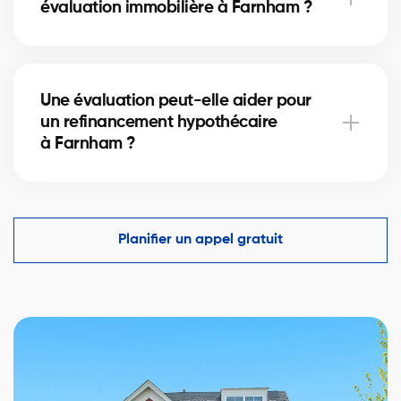
évaluation immobilière à Farnham ?
à Farnham.
Une évaluation simple peut être réalisée en
quelques heures, tandis qu’une analyse plus
Une évaluation peut-elle aider pour
détaillée à Farnham peut prendre 24 à 48 heures
un refinancement hypothécaire
selon la complexité du bien.
à Farnham ?
Oui, une évaluation précise de votre maison
à Farnham est essentielle pour démontrer sa valeur
aux institutions financières et faciliter l’approbation
Planifier un appel gratuit
d’un refinancement hypothécaire.