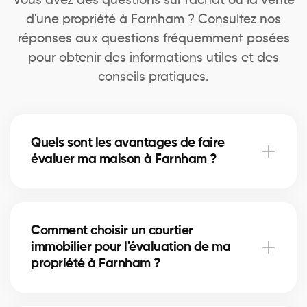
Vous avez des questions sur l'achat ou la vente
d'une propriété à Farnham ? Consultez nos
réponses aux questions fréquemment posées
pour obtenir des informations utiles et des
conseils pratiques.
Quels sont les avantages de faire
évaluer ma maison à Farnham ?
Une évaluation professionnelle à Farnham vous aide
à connaître la valeur marchande exacte de votre
Comment choisir un courtier
maison, à fixer un prix réaliste pour la vente et à
immobilier pour l'évaluation de ma
prendre des décisions éclairées lors d’un
propriété à Farnham ?
refinancement ou d’un projet immobilier.
Nos courtiers immobiliers à Farnham sont