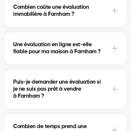
de l’état de la maison, des rénovations récentes et
Combien coûte une évaluation
des ventes comparables à Farnham. Nos experts
immobilière à Farnham ?
évaluent chaque critère pour vous donner une
estimation juste.
Avec notre service, l’évaluation est gratuite. Nos
courtiers partenaires à Farnham utilisent leur
Une évaluation en ligne est-elle
expertise du marché local pour vous fournir une
fiable pour ma maison à Farnham ?
estimation professionnelle sans frais.
Une estimation en ligne donne une première idée de
la valeur, mais rien ne remplace l’expertise d’un
Puis-je demander une évaluation si
courtier local à Farnham, qui prend en compte l’état
je ne suis pas prêt à vendre
réel de la maison et les particularités du marché.
à Farnham ?
Oui, vous pouvez demander une évaluation à titre
informatif. Cela vous aide à planifier vos projets
Combien de temps prend une
futurs et à suivre l’évolution du marché immobilier