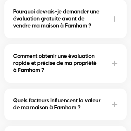
sélectionnés pour leur expertise locale, leur
Pourquoi devrais-je demander une
expérience et leur fiabilité. Ils utilisent des données
évaluation gratuite avant de
comparatives et leur connaissance du marché pour
vendre ma maison à Farnham ?
fournir une estimation précise.
Une évaluation gratuite vous permet de fixer un prix
compétitif basé sur la réalité du marché à Farnham.
Comment obtenir une évaluation
Cela maximise vos chances d’attirer des acheteurs
rapide et précise de ma propriété
sérieux et d’obtenir le meilleur retour sur votre
à Farnham ?
investissement.
Il vous suffit de remplir notre formulaire en ligne. Un
courtier immobilier local de Farnham vous
Quels facteurs influencent la valeur
contactera pour analyser votre maison et vous
de ma maison à Farnham ?
fournir une estimation personnalisée et fiable.
La valeur dépend de l’emplacement, de la superficie,