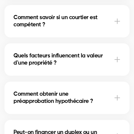
Un courtier peut gérer sa propre agence et
superviser des agents. Les deux peuvent vous
Comment savoir si un courtier est
représenter selon leur licence et expérience.
compétent ?
Vérifiez la certification, l’expérience, les avis clients et
la connaissance du marché local.
Quels facteurs influencent la valeur
d'une propriété ?
Emplacement, superficie, état, rénovations,
commodités et tendances du marché.
Comment obtenir une
préapprobation hypothécaire ?
Nos partenaires hypothécaires évaluent vos
revenus, dettes et mise de fonds pour déterminer
Peut-on financer un duplex ou un
votre capacité d’emprunt.