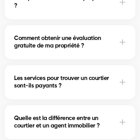
?
Une évaluation précise aide à fixer le bon prix, à
négocier efficacement et à prendre des décisions
Comment obtenir une évaluation
éclairées.
gratuite de ma propriété ?
Remplissez le formulaire et un courtier partenaire
vous fournira une estimation personnalisée basée
Les services pour trouver un courtier
sur les comparables du marché.
sont-ils payants ?
Non. Le service est gratuit pour les acheteurs et
vendeurs. Les courtiers rémunèrent la plateforme.
Quelle est la différence entre un
courtier et un agent immobilier ?