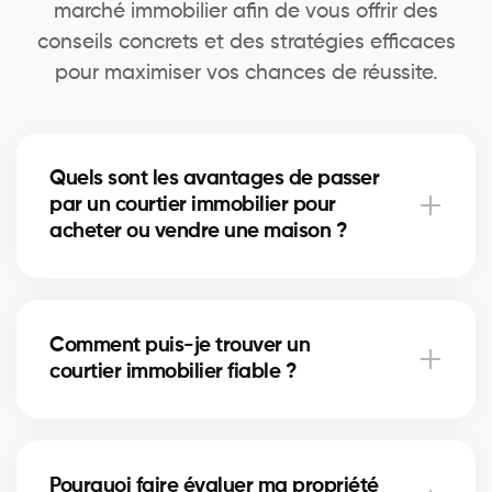
marché immobilier afin de vous offrir des
conseils concrets et des stratégies efficaces
pour maximiser vos chances de réussite.
Quels sont les avantages de passer
par un courtier immobilier pour
acheter ou vendre une maison ?
Un courtier immobilier simplifie le processus, négocie
les meilleures conditions et offre un soutien
Comment puis-je trouver un
personnalisé à chaque étape.
courtier immobilier fiable ?
Remplissez notre formulaire en ligne. Nous vous
mettons en relation avec des courtiers expérimentés
Pourquoi faire évaluer ma propriété
et certifiés selon vos besoins.