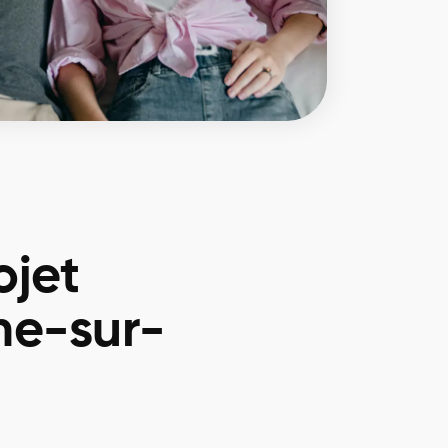
ojet
he-sur-