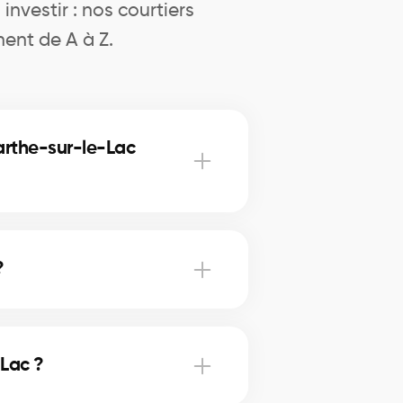
nvestir : nos courtiers
ent de A à Z.
arthe-sur-le-Lac
uartier.
?
rtier certifié.
-Lac ?