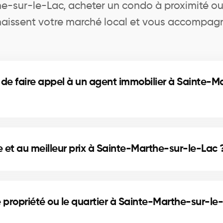
-sur-le-Lac, acheter un condo à proximité ou i
nnaissent votre marché local et vous accompagn
 de faire appel à un agent immobilier à Sainte-M
ciation experte, guidage complet et informations de q
et au meilleur prix à Sainte-Marthe-sur-le-Lac 
nalyse des comparables et gestion des offres par un cou
e propriété ou le quartier à Sainte-Marthe-sur-le