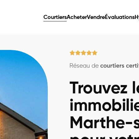
Courtiers
Acheter
Vendre
Évaluations
H
Réseau de
courtiers certi
Trouvez l
immobili
Marthe-s