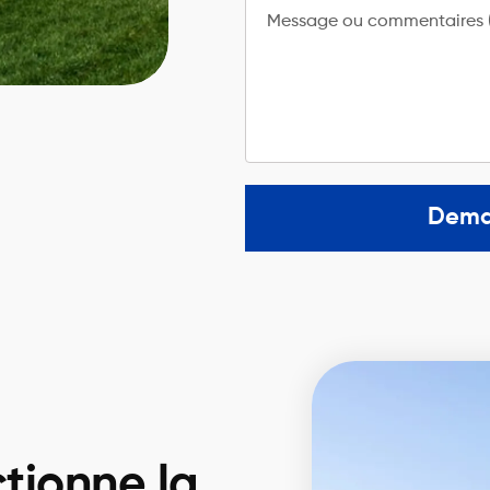
Message ou commentaires (
Dema
tionne la