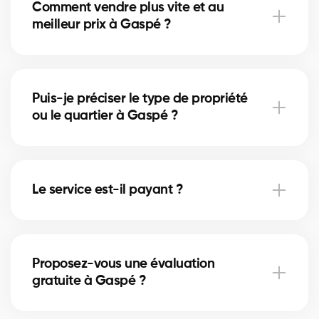
Comment vendre plus vite et au
meilleur prix à Gaspé ?
Plan marketing, mise en valeur, analyse des
comparables et gestion des offres par un courtier
Puis-je préciser le type de propriété
certifié.
ou le quartier à Gaspé ?
Oui, indiquez maison/condo/commercial et votre
secteur dans le formulaire pour un meilleur
Le service est-il payant ?
appairage.
Oui, gratuit pour vendeurs et acheteurs. Les
courtiers rémunèrent la plateforme, sans frais pour
Proposez-vous une évaluation
vous.
gratuite à Gaspé ?