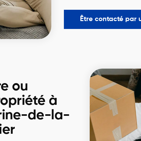
Être contacté par 
re ou
opriété à
rine-de-la-
ier