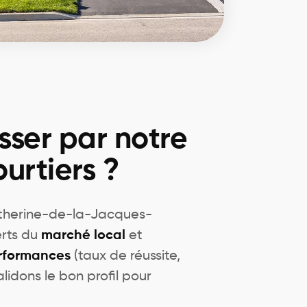
sser par notre
urtiers ?
atherine-de-la-Jacques-
erts du
marché local
et
rformances
(taux de réussite,
alidons le bon profil pour