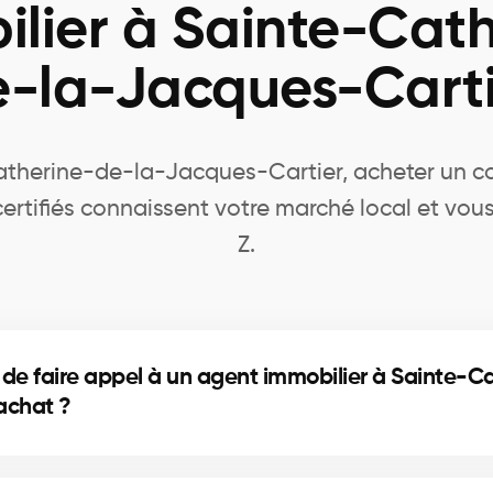
lier à Sainte-Cat
e-la-Jacques-Carti
therine-de-la-Jacques-Cartier, acheter un c
s certifiés connaissent votre marché local et 
Z.
 de faire appel à un agent immobilier à Sainte-C
'achat ?
ciation experte, guidage complet et informations de q