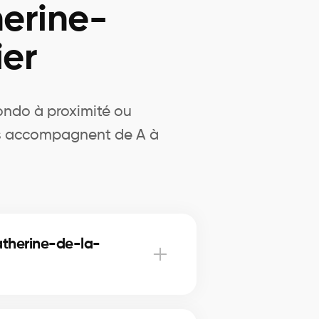
herine-
er
ondo à proximité ou
vous accompagnent de A à
atherine-de-la-
uartier.