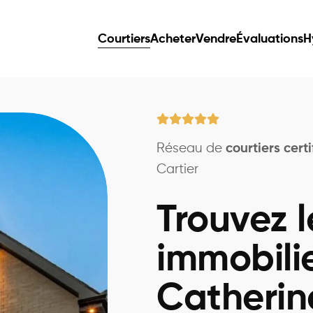
Courtiers
Acheter
Vendre
Évaluations
H
Réseau de
courtiers certi
Cartier
Trouvez l
immobili
Catherin