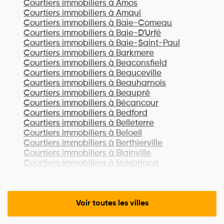
Courtiers immobiliers à
Amos
Courtiers immobiliers à
Amqui
Courtiers immobiliers à
Baie-Comeau
Courtiers immobiliers à
Baie-D'Urfé
Courtiers immobiliers à
Baie-Saint-Paul
Courtiers immobiliers à
Barkmere
Courtiers immobiliers à
Beaconsfield
Courtiers immobiliers à
Beauceville
Courtiers immobiliers à
Beauharnois
Courtiers immobiliers à
Beaupré
Courtiers immobiliers à
Bécancour
Courtiers immobiliers à
Bedford
Courtiers immobiliers à
Belleterre
Courtiers immobiliers à
Beloeil
Courtiers immobiliers à
Berthierville
Courtiers immobiliers à
Blainville
Courtiers immobiliers à
Boisbriand
Courtiers immobiliers à
Bois-des-Filion
Courtiers immobiliers à
Bonaventure
Courtiers immobiliers à
Boucherville
Courtiers immobiliers à
Lac-Brome
Voir toutes les villes
Courtiers immobiliers à
Bromont
Courtiers immobiliers à
Brossard