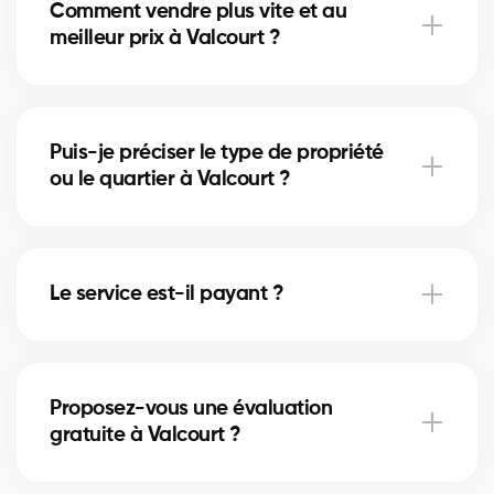
Comment vendre plus vite et au
meilleur prix à Valcourt ?
Plan marketing, mise en valeur, analyse des
comparables et gestion des offres par un courtier
Puis-je préciser le type de propriété
certifié.
ou le quartier à Valcourt ?
Oui, indiquez maison/condo/commercial et votre
secteur dans le formulaire pour un meilleur
Le service est-il payant ?
appairage.
Oui, gratuit pour vendeurs et acheteurs. Les
courtiers rémunèrent la plateforme, sans frais pour
Proposez-vous une évaluation
vous.
gratuite à Valcourt ?