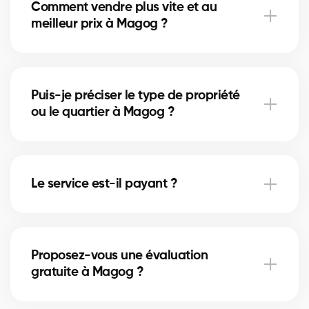
Comment vendre plus vite et au
meilleur prix à Magog ?
Plan marketing, mise en valeur, analyse des
comparables et gestion des offres par un courtier
Puis-je préciser le type de propriété
certifié.
ou le quartier à Magog ?
Oui, indiquez maison/condo/commercial et votre
secteur dans le formulaire pour un meilleur
Le service est-il payant ?
appairage.
Oui, gratuit pour vendeurs et acheteurs. Les
courtiers rémunèrent la plateforme, sans frais pour
Proposez-vous une évaluation
vous.
gratuite à Magog ?