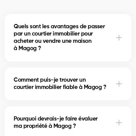
Quels sont les avantages de passer
par un courtier immobilier pour
acheter ou vendre une maison
à Magog ?
Un courtier immobilier peut simplifier le processus
d'achat ou de vente de votre maison à Magog en
Comment puis-je trouver un
offrant une expertise inégalée du marché local, en
courtier immobilier fiable à Magog ?
négociant les meilleurs prix et conditions, et en
fournissant un soutien personnalisé à chaque étape
du processus.
Notre plateforme facilite la recherche et la
connexion avec des courtiers immobiliers
Pourquoi devrais-je faire évaluer
professionnels et expérimentés dans votre région. Il
ma propriété à Magog ?
vous suffit de remplir notre formulaire en ligne et
nous vous mettrons en contact avec des courtiers