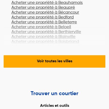
Acheter une propriété à
Beauharnois
Acheter une propriété à
Beaupré
Acheter une propriété à
Bécancour
Acheter une propriété à
Bedford
Acheter une propriété à
Belleterre
Acheter une propriété à
Beloeil
Acheter une propriété à
Berthierville
Acheter une propriété à
Blainville
Acheter une propriété à
Boisbriand
Acheter une propriété à
Bois-des-Filion
Acheter une propriété à
Bonaventure
Acheter une propriété à
Boucherville
Acheter une propriété à
Lac-Brome
Voir toutes les villes
Acheter une propriété à
Bromont
Acheter une propriété à
Brossard
Acheter une propriété à
Brownsburg-
Chatham
Acheter une propriété à
Candiac
Acheter une propriété à
Cantley
Trouver un courtier
Acheter une propriété à
Cap-Chat
Acheter une propriété à
Cap-Santé
Acheter une propriété à
Carignan
Articles et outils