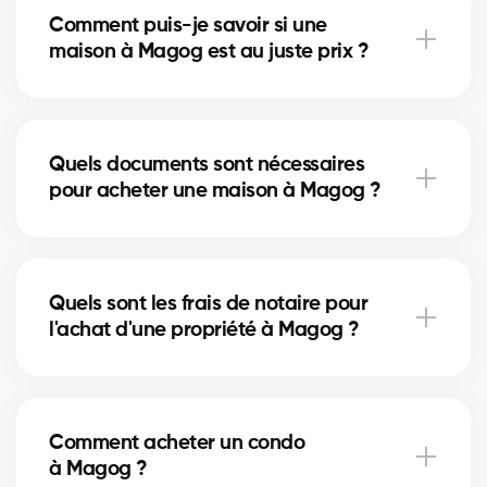
Comment puis-je savoir si une
immeuble locatif. Nos courtiers vous aident à trouver
maison à Magog est au juste prix ?
la propriété qui correspond à vos objectifs et à votre
budget.
Nos courtiers comparent les ventes récentes à
Magog, analysent l’état du marché et l’emplacement
Quels documents sont nécessaires
pour vous donner une estimation précise et vous
pour acheter une maison à Magog ?
éviter de surpayer.
Pour acheter à Magog, vous aurez besoin d'une
preuve de revenus, de relevés bancaires, d'une
Quels sont les frais de notaire pour
pièce d'identité et d'une lettre de préapprobation.
l'achat d'une propriété à Magog ?
Nos experts vous accompagnent dans chaque
étape.
Les frais de notaire à Magog varient selon la valeur
de la propriété. Ils incluent l’acte de vente, la
Comment acheter un condo
vérification des titres et l’inscription hypothécaire.
à Magog ?
Nos courtiers peuvent vous aider à estimer ces