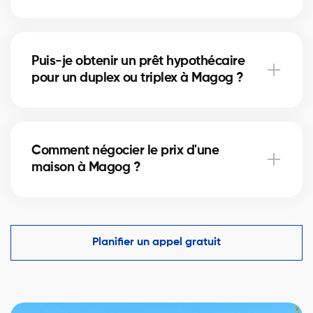
coûts.
Acheter un condo à Magog implique de vérifier les
frais de condo, le fonds de prévoyance et la gestion
Puis-je obtenir un prêt hypothécaire
de la copropriété. Nos courtiers vous guident pour
pour un duplex ou triplex à Magog ?
éviter les mauvaises surprises.
Oui, nos partenaires hypothécaires à Magog offrent
des solutions adaptées aux immeubles locatifs. Ils
Comment négocier le prix d'une
vous aident à financer votre projet immobilier et
maison à Magog ?
optimiser votre mise de fonds.
Un courtier immobilier expérimenté connaît les
comparables du marché à Magog et vous aide à
faire une offre compétitive tout en protégeant vos
Planifier un appel gratuit
intérêts.