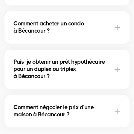
Les frais de notaire à Bécancour varient selon la
valeur de la propriété. Ils incluent l’acte de vente, la
Comment acheter un condo
vérification des titres et l’inscription hypothécaire.
à Bécancour ?
Nos courtiers peuvent vous aider à estimer ces
coûts.
Acheter un condo à Bécancour implique de vérifier
les frais de condo, le fonds de prévoyance et la
Puis-je obtenir un prêt hypothécaire
gestion de la copropriété. Nos courtiers vous guident
pour un duplex ou triplex
pour éviter les mauvaises surprises.
à Bécancour ?
Oui, nos partenaires hypothécaires à Bécancour
offrent des solutions adaptées aux immeubles
Comment négocier le prix d'une
locatifs. Ils vous aident à financer votre projet
maison à Bécancour ?
immobilier et optimiser votre mise de fonds.
Un courtier immobilier expérimenté connaît les