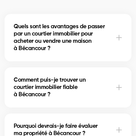
Quels sont les avantages de passer
par un courtier immobilier pour
acheter ou vendre une maison
à Bécancour ?
Un courtier immobilier peut simplifier le processus
d'achat ou de vente de votre maison à Bécancour en
Comment puis-je trouver un
offrant une expertise inégalée du marché local, en
courtier immobilier fiable
négociant les meilleurs prix et conditions, et en
à Bécancour ?
fournissant un soutien personnalisé à chaque étape
du processus.
Notre plateforme facilite la recherche et la
connexion avec des courtiers immobiliers
Pourquoi devrais-je faire évaluer
professionnels et expérimentés dans votre région. Il
ma propriété à Bécancour ?
vous suffit de remplir notre formulaire en ligne et