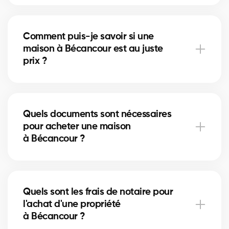
À Bécancour, vous pouvez acheter une maison
unifamiliale, un condo, un duplex ou même un
Comment puis-je savoir si une
immeuble locatif. Nos courtiers vous aident à trouver
maison à Bécancour est au juste
la propriété qui correspond à vos objectifs et à votre
prix ?
budget.
Nos courtiers comparent les ventes récentes à
Bécancour, analysent l’état du marché et
Quels documents sont nécessaires
l’emplacement pour vous donner une estimation
pour acheter une maison
précise et vous éviter de surpayer.
à Bécancour ?
Pour acheter à Bécancour, vous aurez besoin d'une
preuve de revenus, de relevés bancaires, d'une
Quels sont les frais de notaire pour
pièce d'identité et d'une lettre de préapprobation.
l'achat d'une propriété
Nos experts vous accompagnent dans chaque
à Bécancour ?
étape.