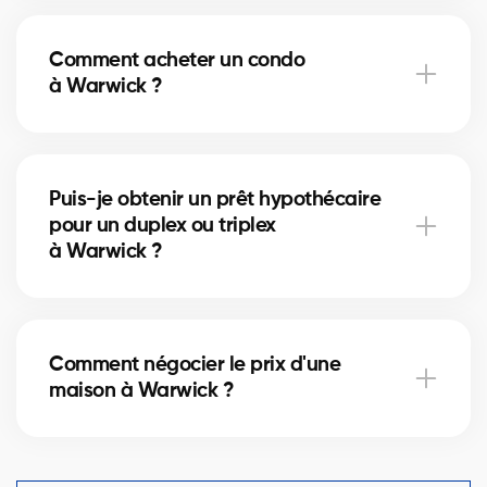
Les frais de notaire à Warwick varient selon la valeur
de la propriété. Ils incluent l’acte de vente, la
Comment acheter un condo
vérification des titres et l’inscription hypothécaire.
à Warwick ?
Nos courtiers peuvent vous aider à estimer ces
coûts.
Acheter un condo à Warwick implique de vérifier les
frais de condo, le fonds de prévoyance et la gestion
Puis-je obtenir un prêt hypothécaire
de la copropriété. Nos courtiers vous guident pour
pour un duplex ou triplex
éviter les mauvaises surprises.
à Warwick ?
Oui, nos partenaires hypothécaires à Warwick
offrent des solutions adaptées aux immeubles
Comment négocier le prix d'une
locatifs. Ils vous aident à financer votre projet
maison à Warwick ?
immobilier et optimiser votre mise de fonds.
Un courtier immobilier expérimenté connaît les
comparables du marché à Warwick et vous aide à