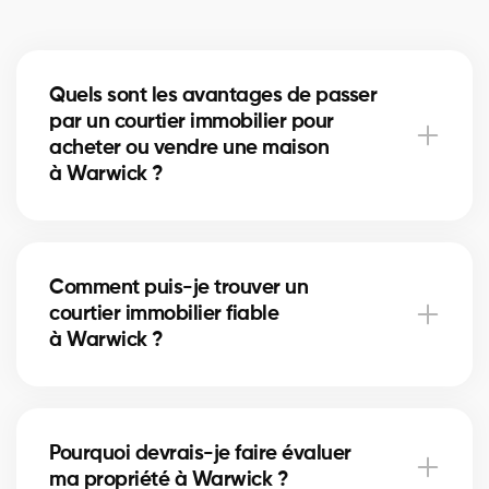
Quels sont les avantages de passer
par un courtier immobilier pour
acheter ou vendre une maison
à Warwick ?
Un courtier immobilier peut simplifier le processus
d'achat ou de vente de votre maison à Warwick en
Comment puis-je trouver un
offrant une expertise inégalée du marché local, en
courtier immobilier fiable
négociant les meilleurs prix et conditions, et en
à Warwick ?
fournissant un soutien personnalisé à chaque étape
du processus.
Notre plateforme facilite la recherche et la
connexion avec des courtiers immobiliers
Pourquoi devrais-je faire évaluer
professionnels et expérimentés dans votre région. Il
ma propriété à Warwick ?
vous suffit de remplir notre formulaire en ligne et