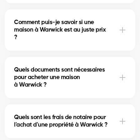
À Warwick, vous pouvez acheter une maison
unifamiliale, un condo, un duplex ou même un
Comment puis-je savoir si une
immeuble locatif. Nos courtiers vous aident à trouver
maison à Warwick est au juste prix
la propriété qui correspond à vos objectifs et à votre
?
budget.
Nos courtiers comparent les ventes récentes à
Warwick, analysent l’état du marché et
Quels documents sont nécessaires
l’emplacement pour vous donner une estimation
pour acheter une maison
précise et vous éviter de surpayer.
à Warwick ?
Pour acheter à Warwick, vous aurez besoin d'une
preuve de revenus, de relevés bancaires, d'une
Quels sont les frais de notaire pour
pièce d'identité et d'une lettre de préapprobation.
l'achat d'une propriété à Warwick ?
Nos experts vous accompagnent dans chaque
étape.