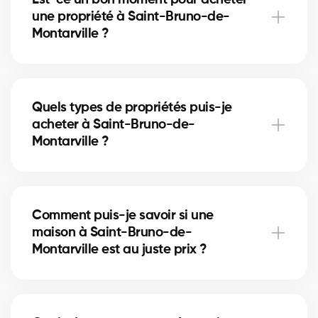
courtiers immobiliers connaissent parfaitement
une propriété à Saint-Bruno-de-
Saint-Bruno-de-Montarville et vous guident vers les
Montarville ?
secteurs les plus adaptés à votre projet.
Le marché immobilier de Saint-Bruno-de-
Montarville évolue selon l'offre, la demande et les
Quels types de propriétés puis-je
taux hypothécaires. Nos courtiers vous conseillent
acheter à Saint-Bruno-de-
en fonction des tendances actuelles afin de
Montarville ?
maximiser votre investissement.
À Saint-Bruno-de-Montarville, vous pouvez acheter
une maison unifamiliale, un condo, un duplex ou
Comment puis-je savoir si une
même un immeuble locatif. Nos courtiers vous aident
maison à Saint-Bruno-de-
à trouver la propriété qui correspond à vos objectifs
Montarville est au juste prix ?
et à votre budget.
Nos courtiers comparent les ventes récentes à
Saint-Bruno-de-Montarville, analysent l’état du