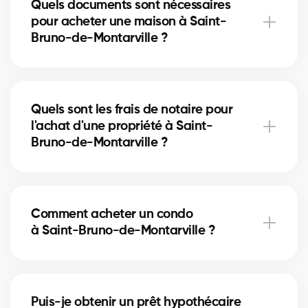
Quels documents sont nécessaires
marché et l’emplacement pour vous donner une
pour acheter une maison à Saint-
estimation précise et vous éviter de surpayer.
Bruno-de-Montarville ?
Pour acheter à Saint-Bruno-de-Montarville, vous
aurez besoin d'une preuve de revenus, de relevés
Quels sont les frais de notaire pour
bancaires, d'une pièce d'identité et d'une lettre de
l'achat d'une propriété à Saint-
préapprobation. Nos experts vous accompagnent
Bruno-de-Montarville ?
dans chaque étape.
Les frais de notaire à Saint-Bruno-de-Montarville
varient selon la valeur de la propriété. Ils incluent
Comment acheter un condo
l’acte de vente, la vérification des titres et
à Saint-Bruno-de-Montarville ?
l’inscription hypothécaire. Nos courtiers peuvent
vous aider à estimer ces coûts.
Acheter un condo à Saint-Bruno-de-Montarville
implique de vérifier les frais de condo, le fonds de
Puis-je obtenir un prêt hypothécaire
prévoyance et la gestion de la copropriété. Nos