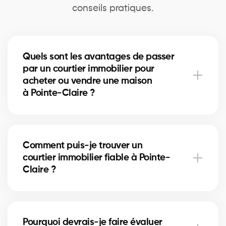
conseils pratiques.
Quels sont les avantages de passer
par un courtier immobilier pour
acheter ou vendre une maison
à Pointe-Claire ?
Un courtier immobilier peut simplifier le processus
d'achat ou de vente de votre maison à Pointe-Claire
Comment puis-je trouver un
en offrant une expertise inégalée du marché local,
courtier immobilier fiable à Pointe-
en négociant les meilleurs prix et conditions, et en
Claire ?
fournissant un soutien personnalisé à chaque étape
du processus.
Notre plateforme facilite la recherche et la
connexion avec des courtiers immobiliers
Pourquoi devrais-je faire évaluer
professionnels et expérimentés dans votre région. Il