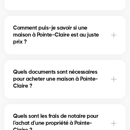
À Pointe-Claire, vous pouvez acheter une maison
unifamiliale, un condo, un duplex ou même un
Comment puis-je savoir si une
immeuble locatif. Nos courtiers vous aident à trouver
maison à Pointe-Claire est au juste
la propriété qui correspond à vos objectifs et à votre
prix ?
budget.
Nos courtiers comparent les ventes récentes à
Pointe-Claire, analysent l’état du marché et
Quels documents sont nécessaires
l’emplacement pour vous donner une estimation
pour acheter une maison à Pointe-
précise et vous éviter de surpayer.
Claire ?
Pour acheter à Pointe-Claire, vous aurez besoin
d'une preuve de revenus, de relevés bancaires,
Quels sont les frais de notaire pour
d'une pièce d'identité et d'une lettre de
l'achat d'une propriété à Pointe-
préapprobation. Nos experts vous accompagnent