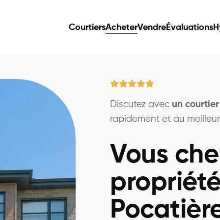
Courtiers
Acheter
Vendre
Évaluations
H
Discutez avec
un courtier
rapidement et au meilleur 
Vous che
propriété
Pocatièr