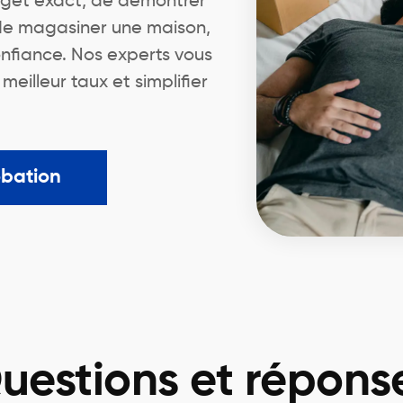
dget exact, de démontrer
 de magasiner une maison,
nfiance. Nos experts vous
illeur taux et simplifier
obation
uestions et répons