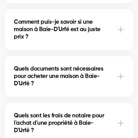
À Baie-D'Urfé, vous pouvez acheter une maison
unifamiliale, un condo, un duplex ou même un
Comment puis-je savoir si une
immeuble locatif. Nos courtiers vous aident à trouver
maison à Baie-D'Urfé est au juste
la propriété qui correspond à vos objectifs et à votre
prix ?
budget.
Nos courtiers comparent les ventes récentes à Baie-
D'Urfé, analysent l’état du marché et l’emplacement
Quels documents sont nécessaires
pour vous donner une estimation précise et vous
pour acheter une maison à Baie-
éviter de surpayer.
D'Urfé ?
Pour acheter à Baie-D'Urfé, vous aurez besoin d'une
preuve de revenus, de relevés bancaires, d'une
Quels sont les frais de notaire pour
pièce d'identité et d'une lettre de préapprobation.
l'achat d'une propriété à Baie-
Nos experts vous accompagnent dans chaque
D'Urfé ?
étape.