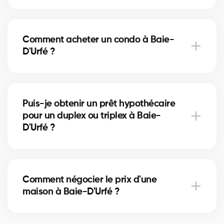
Les frais de notaire à Baie-D'Urfé varient selon la
valeur de la propriété. Ils incluent l’acte de vente, la
Comment acheter un condo à Baie-
vérification des titres et l’inscription hypothécaire.
D'Urfé ?
Nos courtiers peuvent vous aider à estimer ces
coûts.
Acheter un condo à Baie-D'Urfé implique de vérifier
les frais de condo, le fonds de prévoyance et la
Puis-je obtenir un prêt hypothécaire
gestion de la copropriété. Nos courtiers vous guident
pour un duplex ou triplex à Baie-
pour éviter les mauvaises surprises.
D'Urfé ?
Oui, nos partenaires hypothécaires à Baie-D'Urfé
offrent des solutions adaptées aux immeubles
Comment négocier le prix d'une
locatifs. Ils vous aident à financer votre projet
maison à Baie-D'Urfé ?
immobilier et optimiser votre mise de fonds.
Un courtier immobilier expérimenté connaît les