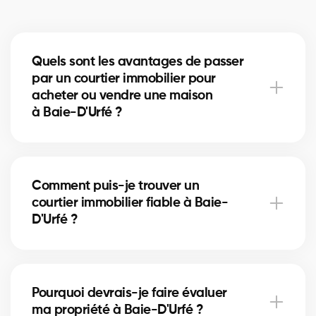
Quels sont les avantages de passer
par un courtier immobilier pour
acheter ou vendre une maison
à Baie-D'Urfé ?
Un courtier immobilier peut simplifier le processus
d'achat ou de vente de votre maison à Baie-D'Urfé
Comment puis-je trouver un
en offrant une expertise inégalée du marché local,
courtier immobilier fiable à Baie-
en négociant les meilleurs prix et conditions, et en
D'Urfé ?
fournissant un soutien personnalisé à chaque étape
du processus.
Notre plateforme facilite la recherche et la
connexion avec des courtiers immobiliers
Pourquoi devrais-je faire évaluer
professionnels et expérimentés dans votre région. Il
ma propriété à Baie-D'Urfé ?
vous suffit de remplir notre formulaire en ligne et