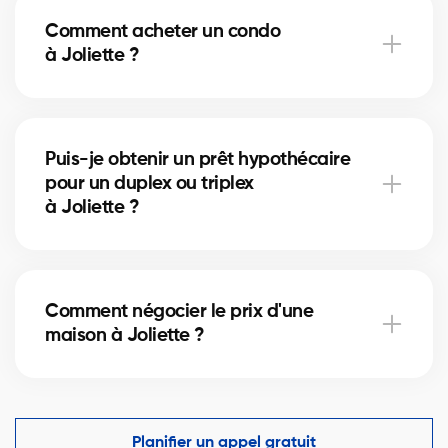
de la propriété. Ils incluent l’acte de vente, la
Comment acheter un condo
vérification des titres et l’inscription hypothécaire.
à Joliette ?
Nos courtiers peuvent vous aider à estimer ces
coûts.
Acheter un condo à Joliette implique de vérifier les
frais de condo, le fonds de prévoyance et la gestion
Puis-je obtenir un prêt hypothécaire
de la copropriété. Nos courtiers vous guident pour
pour un duplex ou triplex
éviter les mauvaises surprises.
à Joliette ?
Oui, nos partenaires hypothécaires à Joliette offrent
des solutions adaptées aux immeubles locatifs. Ils
Comment négocier le prix d'une
vous aident à financer votre projet immobilier et
maison à Joliette ?
optimiser votre mise de fonds.
Un courtier immobilier expérimenté connaît les
comparables du marché à Joliette et vous aide à
faire une offre compétitive tout en protégeant vos
Planifier un appel gratuit