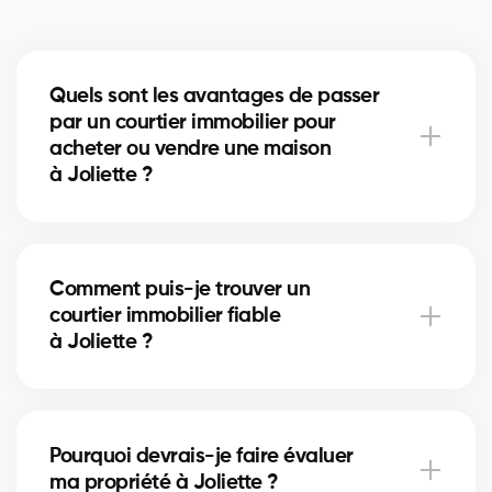
Quels sont les avantages de passer
par un courtier immobilier pour
acheter ou vendre une maison
à Joliette ?
Un courtier immobilier peut simplifier le processus
d'achat ou de vente de votre maison à Joliette en
Comment puis-je trouver un
offrant une expertise inégalée du marché local, en
courtier immobilier fiable
négociant les meilleurs prix et conditions, et en
à Joliette ?
fournissant un soutien personnalisé à chaque étape
du processus.
Notre plateforme facilite la recherche et la
connexion avec des courtiers immobiliers
Pourquoi devrais-je faire évaluer
professionnels et expérimentés dans votre région. Il
ma propriété à Joliette ?
vous suffit de remplir notre formulaire en ligne et