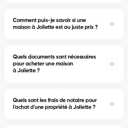
À Joliette, vous pouvez acheter une maison
unifamiliale, un condo, un duplex ou même un
Comment puis-je savoir si une
immeuble locatif. Nos courtiers vous aident à trouver
maison à Joliette est au juste prix ?
la propriété qui correspond à vos objectifs et à votre
budget.
Nos courtiers comparent les ventes récentes à
Joliette, analysent l’état du marché et l’emplacement
Quels documents sont nécessaires
pour vous donner une estimation précise et vous
pour acheter une maison
éviter de surpayer.
à Joliette ?
Pour acheter à Joliette, vous aurez besoin d'une
preuve de revenus, de relevés bancaires, d'une
Quels sont les frais de notaire pour
pièce d'identité et d'une lettre de préapprobation.
l'achat d'une propriété à Joliette ?
Nos experts vous accompagnent dans chaque
étape.
Les frais de notaire à Joliette varient selon la valeur