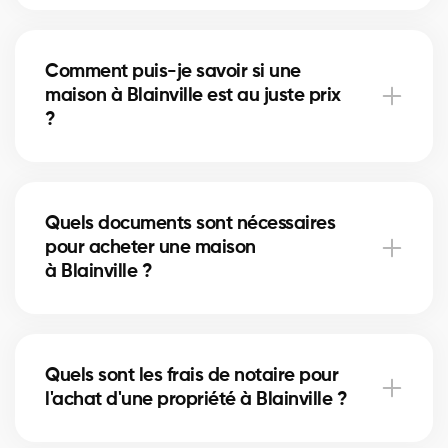
À Blainville, vous pouvez acheter une maison
unifamiliale, un condo, un duplex ou même un
Comment puis-je savoir si une
immeuble locatif. Nos courtiers vous aident à trouver
maison à Blainville est au juste prix
la propriété qui correspond à vos objectifs et à votre
?
budget.
Nos courtiers comparent les ventes récentes à
Blainville, analysent l’état du marché et
Quels documents sont nécessaires
l’emplacement pour vous donner une estimation
pour acheter une maison
précise et vous éviter de surpayer.
à Blainville ?
Pour acheter à Blainville, vous aurez besoin d'une
preuve de revenus, de relevés bancaires, d'une
Quels sont les frais de notaire pour
pièce d'identité et d'une lettre de préapprobation.
l'achat d'une propriété à Blainville ?
Nos experts vous accompagnent dans chaque
étape.