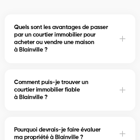
Quels sont les avantages de passer
par un courtier immobilier pour
acheter ou vendre une maison
à Blainville ?
Un courtier immobilier peut simplifier le processus
d'achat ou de vente de votre maison à Blainville en
Comment puis-je trouver un
offrant une expertise inégalée du marché local, en
courtier immobilier fiable
négociant les meilleurs prix et conditions, et en
à Blainville ?
fournissant un soutien personnalisé à chaque étape
du processus.
Notre plateforme facilite la recherche et la
connexion avec des courtiers immobiliers
Pourquoi devrais-je faire évaluer
professionnels et expérimentés dans votre région. Il
ma propriété à Blainville ?
vous suffit de remplir notre formulaire en ligne et