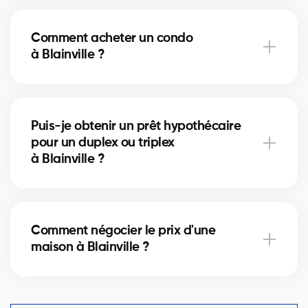
Les frais de notaire à Blainville varient selon la valeur
de la propriété. Ils incluent l’acte de vente, la
Comment acheter un condo
vérification des titres et l’inscription hypothécaire.
à Blainville ?
Nos courtiers peuvent vous aider à estimer ces
coûts.
Acheter un condo à Blainville implique de vérifier les
frais de condo, le fonds de prévoyance et la gestion
Puis-je obtenir un prêt hypothécaire
de la copropriété. Nos courtiers vous guident pour
pour un duplex ou triplex
éviter les mauvaises surprises.
à Blainville ?
Oui, nos partenaires hypothécaires à Blainville
offrent des solutions adaptées aux immeubles
Comment négocier le prix d'une
locatifs. Ils vous aident à financer votre projet
maison à Blainville ?
immobilier et optimiser votre mise de fonds.
Un courtier immobilier expérimenté connaît les
comparables du marché à Blainville et vous aide à