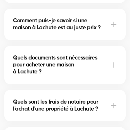
À Lachute, vous pouvez acheter une maison
unifamiliale, un condo, un duplex ou même un
Comment puis-je savoir si une
immeuble locatif. Nos courtiers vous aident à trouver
maison à Lachute est au juste prix ?
la propriété qui correspond à vos objectifs et à votre
budget.
Nos courtiers comparent les ventes récentes à
Lachute, analysent l’état du marché et
Quels documents sont nécessaires
l’emplacement pour vous donner une estimation
pour acheter une maison
précise et vous éviter de surpayer.
à Lachute ?
Pour acheter à Lachute, vous aurez besoin d'une
preuve de revenus, de relevés bancaires, d'une
Quels sont les frais de notaire pour
pièce d'identité et d'une lettre de préapprobation.
l'achat d'une propriété à Lachute ?
Nos experts vous accompagnent dans chaque
étape.
Les frais de notaire à Lachute varient selon la valeur