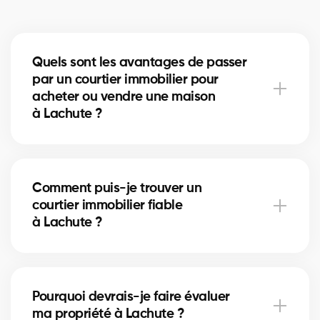
Quels sont les avantages de passer
par un courtier immobilier pour
acheter ou vendre une maison
à Lachute ?
Un courtier immobilier peut simplifier le processus
d'achat ou de vente de votre maison à Lachute en
Comment puis-je trouver un
offrant une expertise inégalée du marché local, en
courtier immobilier fiable
négociant les meilleurs prix et conditions, et en
à Lachute ?
fournissant un soutien personnalisé à chaque étape
du processus.
Notre plateforme facilite la recherche et la
connexion avec des courtiers immobiliers
Pourquoi devrais-je faire évaluer
professionnels et expérimentés dans votre région. Il
ma propriété à Lachute ?
vous suffit de remplir notre formulaire en ligne et