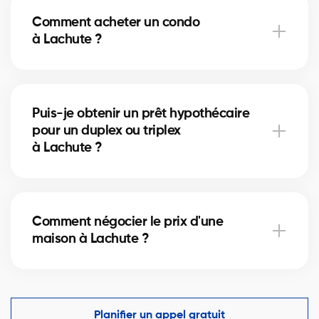
de la propriété. Ils incluent l’acte de vente, la
Comment acheter un condo
vérification des titres et l’inscription hypothécaire.
à Lachute ?
Nos courtiers peuvent vous aider à estimer ces
coûts.
Acheter un condo à Lachute implique de vérifier les
frais de condo, le fonds de prévoyance et la gestion
Puis-je obtenir un prêt hypothécaire
de la copropriété. Nos courtiers vous guident pour
pour un duplex ou triplex
éviter les mauvaises surprises.
à Lachute ?
Oui, nos partenaires hypothécaires à Lachute offrent
des solutions adaptées aux immeubles locatifs. Ils
Comment négocier le prix d'une
vous aident à financer votre projet immobilier et
maison à Lachute ?
optimiser votre mise de fonds.
Un courtier immobilier expérimenté connaît les
comparables du marché à Lachute et vous aide à
faire une offre compétitive tout en protégeant vos
Planifier un appel gratuit