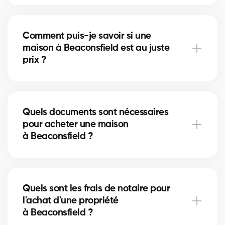
À Beaconsfield, vous pouvez acheter une maison
unifamiliale, un condo, un duplex ou même un
Comment puis-je savoir si une
immeuble locatif. Nos courtiers vous aident à trouver
maison à Beaconsfield est au juste
la propriété qui correspond à vos objectifs et à votre
prix ?
budget.
Nos courtiers comparent les ventes récentes à
Beaconsfield, analysent l’état du marché et
Quels documents sont nécessaires
l’emplacement pour vous donner une estimation
pour acheter une maison
précise et vous éviter de surpayer.
à Beaconsfield ?
Pour acheter à Beaconsfield, vous aurez besoin
d'une preuve de revenus, de relevés bancaires,
Quels sont les frais de notaire pour
d'une pièce d'identité et d'une lettre de
l'achat d'une propriété
préapprobation. Nos experts vous accompagnent
à Beaconsfield ?
dans chaque étape.