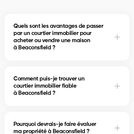
Quels sont les avantages de passer
par un courtier immobilier pour
acheter ou vendre une maison
à Beaconsfield ?
Un courtier immobilier peut simplifier le processus
d'achat ou de vente de votre maison à Beaconsfield
Comment puis-je trouver un
en offrant une expertise inégalée du marché local,
courtier immobilier fiable
en négociant les meilleurs prix et conditions, et en
à Beaconsfield ?
fournissant un soutien personnalisé à chaque étape
du processus.
Notre plateforme facilite la recherche et la
connexion avec des courtiers immobiliers
Pourquoi devrais-je faire évaluer
professionnels et expérimentés dans votre région. Il
ma propriété à Beaconsfield ?
vous suffit de remplir notre formulaire en ligne et