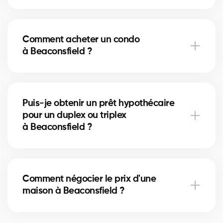
Les frais de notaire à Beaconsfield varient selon la
valeur de la propriété. Ils incluent l’acte de vente, la
Comment acheter un condo
vérification des titres et l’inscription hypothécaire.
à Beaconsfield ?
Nos courtiers peuvent vous aider à estimer ces
coûts.
Acheter un condo à Beaconsfield implique de vérifier
les frais de condo, le fonds de prévoyance et la
Puis-je obtenir un prêt hypothécaire
gestion de la copropriété. Nos courtiers vous guident
pour un duplex ou triplex
pour éviter les mauvaises surprises.
à Beaconsfield ?
Oui, nos partenaires hypothécaires à Beaconsfield
offrent des solutions adaptées aux immeubles
Comment négocier le prix d'une
locatifs. Ils vous aident à financer votre projet
maison à Beaconsfield ?
immobilier et optimiser votre mise de fonds.
Un courtier immobilier expérimenté connaît les