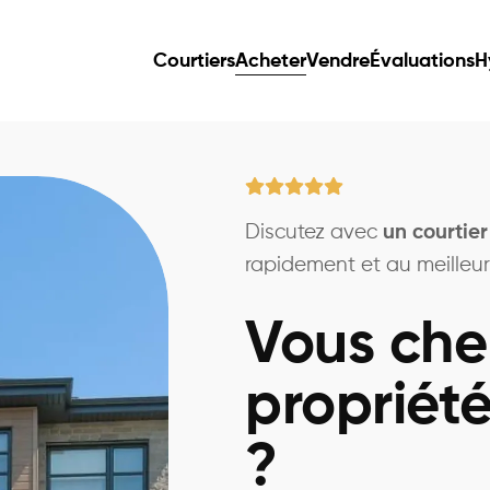
Courtiers
Acheter
Vendre
Évaluations
H
Discutez avec
un courtie
rapidement et au meilleur 
Vous che
propriét
?