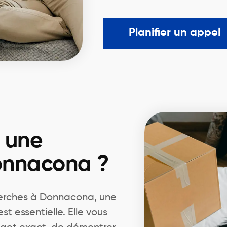
Planifier un appel
r une
onnacona ?
erches à Donnacona, une
 essentielle. Elle vous