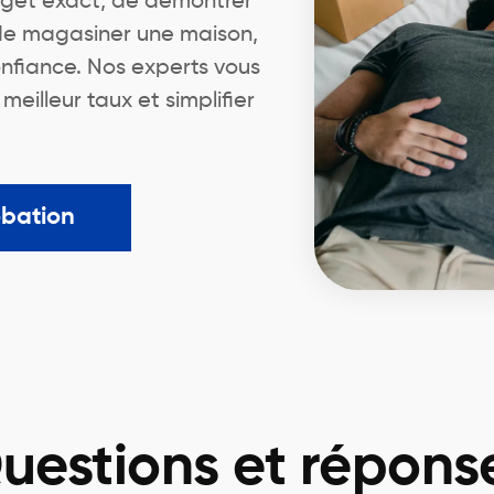
dget exact, de démontrer
 de magasiner une maison,
nfiance. Nos experts vous
illeur taux et simplifier
obation
uestions et répons