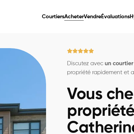
Courtiers
Acheter
Vendre
Évaluations
H
Discutez avec
un courtie
propriété rapidement et au
Vous che
propriété
Catherin