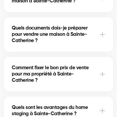
maison à Sainte-Catherine ?
planifier ces coûts.
À Sainte-Catherine, certaines rénovations mineures
comme la peinture ou la mise à jour de la salle de
Quels documents dois-je préparer
bain peuvent augmenter la valeur perçue. Nos
pour vendre une maison à Sainte-
experts vous indiquent les améliorations utiles.
Catherine ?
Vous aurez besoin du certificat de localisation, des
titres de propriété et du relevé hypothécaire. Nos
Comment fixer le bon prix de vente
courtiers à Sainte-Catherine vous guident pour
pour ma propriété à Sainte-
rassembler les documents nécessaires.
Catherine ?
Nos courtiers à Sainte-Catherine analysent les
ventes récentes et l’état du marché pour vous
Quels sont les avantages du home
proposer un prix compétitif qui attire des acheteurs
staging à Sainte-Catherine ?
sérieux.