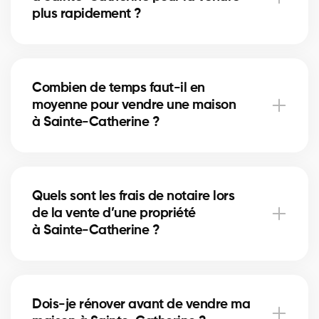
plus rapidement ?
Un nettoyage en profondeur, des petites réparations
et la mise en valeur (home staging) peuvent
Combien de temps faut-il en
accélérer la vente. Nos courtiers à Sainte-Catherine
moyenne pour vendre une maison
vous conseillent sur les améliorations les plus
à Sainte-Catherine ?
rentables.
La durée dépend du prix, de l’emplacement et du
marché immobilier local. À Sainte-Catherine, nos
Quels sont les frais de notaire lors
courtiers utilisent des stratégies de mise en marché
de la vente d’une propriété
pour réduire les délais de vente.
à Sainte-Catherine ?
Les frais de notaire à Sainte-Catherine incluent la
préparation de l’acte de vente et la radiation de
Dois-je rénover avant de vendre ma
l’hypothèque. Nos courtiers peuvent vous aider à