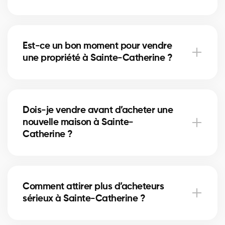
Le home staging met en valeur votre maison
à Sainte-Catherine et aide les acheteurs à se
Est-ce un bon moment pour vendre
projeter. Cela peut accélérer la vente et augmenter
une propriété à Sainte-Catherine ?
le prix obtenu.
Le bon moment dépend du marché immobilier local
et des taux hypothécaires. Nos courtiers à Sainte-
Dois-je vendre avant d’acheter une
Catherine vous conseillent selon les tendances
nouvelle maison à Sainte-
actuelles.
Catherine ?
Vendre en premier à Sainte-Catherine sécurise
votre budget, tandis qu’acheter d’abord réduit le
Comment attirer plus d’acheteurs
risque de manquer une opportunité. Nos courtiers
sérieux à Sainte-Catherine ?
vous aident à choisir la bonne stratégie.