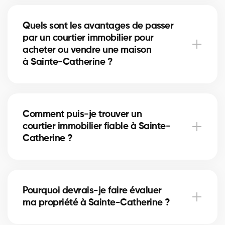
Une annonce bien rédigée, des photos de qualité et
une stratégie de visibilité locale à Sainte-Catherine
Quels sont les avantages de passer
augmentent vos chances d’attirer des acheteurs
par un courtier immobilier pour
motivés.
acheter ou vendre une maison
à Sainte-Catherine ?
Un courtier immobilier peut simplifier le processus
d'achat ou de vente de votre maison à Sainte-
Comment puis-je trouver un
Catherine en offrant une expertise inégalée du
courtier immobilier fiable à Sainte-
marché local, en négociant les meilleurs prix et
Catherine ?
conditions, et en fournissant un soutien personnalisé
à chaque étape du processus.
Notre plateforme facilite la recherche et la
connexion avec des courtiers immobiliers
Pourquoi devrais-je faire évaluer
professionnels et expérimentés dans votre région. Il
ma propriété à Sainte-Catherine ?
vous suffit de remplir notre formulaire en ligne et
nous vous mettrons en contact avec des courtiers