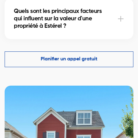
transactions immobilières.
immobiliers qui sont dûment agréés, possèdent une
Quels sont les principaux facteurs
expérience avérée dans l'industrie et ont une
qui influent sur la valeur d'une
réputation solide dans leur communauté. De plus,
propriété à Estérel ?
nous encourageons nos utilisateurs à consulter les
avis et les témoignages de clients précédents pour
évaluer la fiabilité et la compétence d'un courtier.
La valeur d'une propriété à Estérel peut être
influencée par divers facteurs, notamment
l'emplacement, la taille, l'état de la propriété, les
Planifier un appel gratuit
commodités locales, les tendances du marché
immobilier et la demande dans la région. Nos
courtiers immobiliers partenaires utilisent leur
expertise pour évaluer ces facteurs et déterminer
une valeur précise pour votre propriété.