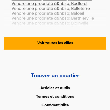
Vendre une propriété à&nbsp;
Bedford
Vendre une propriété à&nbsp;
Belleterre
Vendre une propriété à&nbsp;
Beloeil
Vendre une propriété à&nbsp;
Berthierville
Vendre une propriété à&nbsp;
Blainville
Vendre une propriété à&nbsp;
Boisbriand
Vendre une propriété à&nbsp;
Bois-des-
Filion
Vendre une propriété à&nbsp;
Bonaventure
Voir toutes les villes
Vendre une propriété à&nbsp;
Boucherville
Vendre une propriété à&nbsp;
Lac-Brome
Vendre une propriété à&nbsp;
Bromont
Vendre une propriété à&nbsp;
Brossard
Vendre une propriété à&nbsp;
Brownsburg-
Chatham
Trouver un courtier
Vendre une propriété à&nbsp;
Candiac
Vendre une propriété à&nbsp;
Cantley
Vendre une propriété à&nbsp;
Cap-Chat
Articles et outils
Vendre une propriété à&nbsp;
Cap-Santé
Termes et conditions
Vendre une propriété à&nbsp;
Carignan
Vendre une propriété à&nbsp;
Carleton-sur-
Confidentialité
Mer