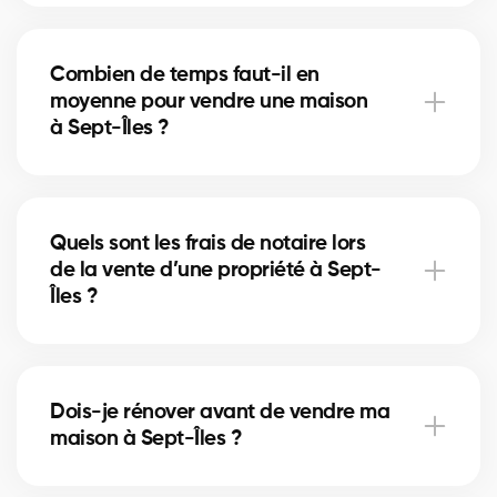
Un nettoyage en profondeur, des petites réparations
et la mise en valeur (home staging) peuvent
Combien de temps faut-il en
accélérer la vente. Nos courtiers à Sept-Îles vous
moyenne pour vendre une maison
conseillent sur les améliorations les plus rentables.
à Sept-Îles ?
La durée dépend du prix, de l’emplacement et du
marché immobilier local. À Sept-Îles, nos courtiers
Quels sont les frais de notaire lors
utilisent des stratégies de mise en marché pour
de la vente d’une propriété à Sept-
réduire les délais de vente.
Îles ?
Les frais de notaire à Sept-Îles incluent la
préparation de l’acte de vente et la radiation de
Dois-je rénover avant de vendre ma
l’hypothèque. Nos courtiers peuvent vous aider à
maison à Sept-Îles ?
planifier ces coûts.