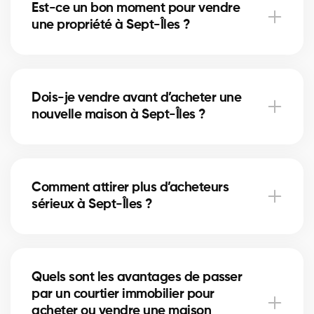
Est-ce un bon moment pour vendre
accélérer la vente et augmenter le prix obtenu.
une propriété à Sept-Îles ?
Le bon moment dépend du marché immobilier local
et des taux hypothécaires. Nos courtiers à Sept-Îles
Dois-je vendre avant d’acheter une
vous conseillent selon les tendances actuelles.
nouvelle maison à Sept-Îles ?
Vendre en premier à Sept-Îles sécurise votre budget,
tandis qu’acheter d’abord réduit le risque de
Comment attirer plus d’acheteurs
manquer une opportunité. Nos courtiers vous aident
sérieux à Sept-Îles ?
à choisir la bonne stratégie.
Une annonce bien rédigée, des photos de qualité et
une stratégie de visibilité locale à Sept-Îles
Quels sont les avantages de passer
augmentent vos chances d’attirer des acheteurs
par un courtier immobilier pour
motivés.
acheter ou vendre une maison