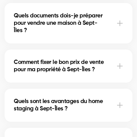
À Sept-Îles, certaines rénovations mineures comme
la peinture ou la mise à jour de la salle de bain
Quels documents dois-je préparer
peuvent augmenter la valeur perçue. Nos experts
pour vendre une maison à Sept-
vous indiquent les améliorations utiles.
Îles ?
Vous aurez besoin du certificat de localisation, des
titres de propriété et du relevé hypothécaire. Nos
Comment fixer le bon prix de vente
courtiers à Sept-Îles vous guident pour rassembler
pour ma propriété à Sept-Îles ?
les documents nécessaires.
Nos courtiers à Sept-Îles analysent les ventes
récentes et l’état du marché pour vous proposer un
Quels sont les avantages du home
prix compétitif qui attire des acheteurs sérieux.
staging à Sept-Îles ?
Le home staging met en valeur votre maison à Sept-
Îles et aide les acheteurs à se projeter. Cela peut