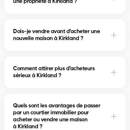
une propriété à Kirkland ?
Le bon moment dépend du marché immobilier local
et des taux hypothécaires. Nos courtiers à Kirkland
Dois-je vendre avant d’acheter une
vous conseillent selon les tendances actuelles.
nouvelle maison à Kirkland ?
Vendre en premier à Kirkland sécurise votre budget,
tandis qu’acheter d’abord réduit le risque de
Comment attirer plus d’acheteurs
manquer une opportunité. Nos courtiers vous aident
sérieux à Kirkland ?
à choisir la bonne stratégie.
Une annonce bien rédigée, des photos de qualité et
une stratégie de visibilité locale à Kirkland
Quels sont les avantages de passer
augmentent vos chances d’attirer des acheteurs
par un courtier immobilier pour
motivés.
acheter ou vendre une maison
à Kirkland ?