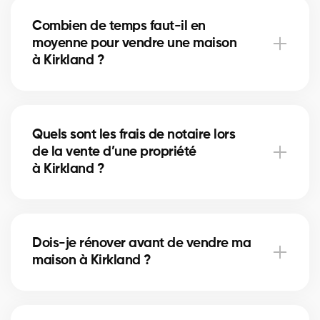
et la mise en valeur (home staging) peuvent
Combien de temps faut-il en
accélérer la vente. Nos courtiers à Kirkland vous
moyenne pour vendre une maison
conseillent sur les améliorations les plus rentables.
à Kirkland ?
La durée dépend du prix, de l’emplacement et du
marché immobilier local. À Kirkland, nos courtiers
Quels sont les frais de notaire lors
utilisent des stratégies de mise en marché pour
de la vente d’une propriété
réduire les délais de vente.
à Kirkland ?
Les frais de notaire à Kirkland incluent la
préparation de l’acte de vente et la radiation de
Dois-je rénover avant de vendre ma
l’hypothèque. Nos courtiers peuvent vous aider à
maison à Kirkland ?
planifier ces coûts.
À Kirkland, certaines rénovations mineures comme la
peinture ou la mise à jour de la salle de bain