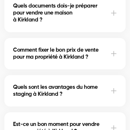
Quels documents dois-je préparer
peuvent augmenter la valeur perçue. Nos experts
pour vendre une maison
vous indiquent les améliorations utiles.
à Kirkland ?
Vous aurez besoin du certificat de localisation, des
titres de propriété et du relevé hypothécaire. Nos
Comment fixer le bon prix de vente
courtiers à Kirkland vous guident pour rassembler les
pour ma propriété à Kirkland ?
documents nécessaires.
Nos courtiers à Kirkland analysent les ventes
récentes et l’état du marché pour vous proposer un
Quels sont les avantages du home
prix compétitif qui attire des acheteurs sérieux.
staging à Kirkland ?
Le home staging met en valeur votre maison
à Kirkland et aide les acheteurs à se projeter. Cela
Est-ce un bon moment pour vendre
peut accélérer la vente et augmenter le prix obtenu.