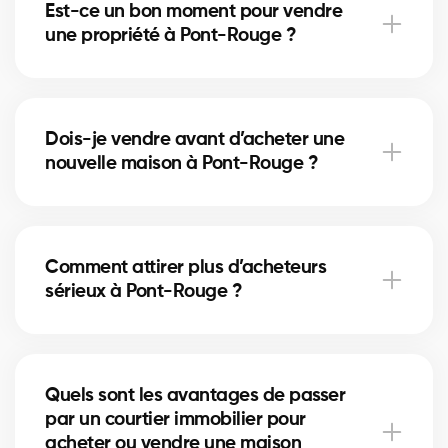
Est-ce un bon moment pour vendre
accélérer la vente et augmenter le prix obtenu.
une propriété à Pont-Rouge ?
Le bon moment dépend du marché immobilier local
et des taux hypothécaires. Nos courtiers à Pont-
Dois-je vendre avant d’acheter une
Rouge vous conseillent selon les tendances
nouvelle maison à Pont-Rouge ?
actuelles.
Vendre en premier à Pont-Rouge sécurise votre
budget, tandis qu’acheter d’abord réduit le risque
Comment attirer plus d’acheteurs
de manquer une opportunité. Nos courtiers vous
sérieux à Pont-Rouge ?
aident à choisir la bonne stratégie.
Une annonce bien rédigée, des photos de qualité et
une stratégie de visibilité locale à Pont-Rouge
Quels sont les avantages de passer
augmentent vos chances d’attirer des acheteurs
par un courtier immobilier pour
motivés.
acheter ou vendre une maison