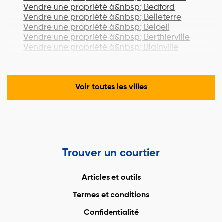
Vendre une propriété à&nbsp;
Bedford
Vendre une propriété à&nbsp;
Belleterre
Vendre une propriété à&nbsp;
Beloeil
Vendre une propriété à&nbsp;
Berthierville
Vendre une propriété à&nbsp;
Blainville
Vendre une propriété à&nbsp;
Boisbriand
Vendre une propriété à&nbsp;
Bois-des-
Filion
Vendre une propriété à&nbsp;
Bonaventure
Voir toutes les villes
Vendre une propriété à&nbsp;
Boucherville
Vendre une propriété à&nbsp;
Lac-Brome
Vendre une propriété à&nbsp;
Bromont
Vendre une propriété à&nbsp;
Brossard
Vendre une propriété à&nbsp;
Brownsburg-
Chatham
Trouver un courtier
Vendre une propriété à&nbsp;
Candiac
Vendre une propriété à&nbsp;
Cantley
Vendre une propriété à&nbsp;
Cap-Chat
Articles et outils
Vendre une propriété à&nbsp;
Cap-Santé
Termes et conditions
Vendre une propriété à&nbsp;
Carignan
Vendre une propriété à&nbsp;
Carleton-sur-
Confidentialité
Mer