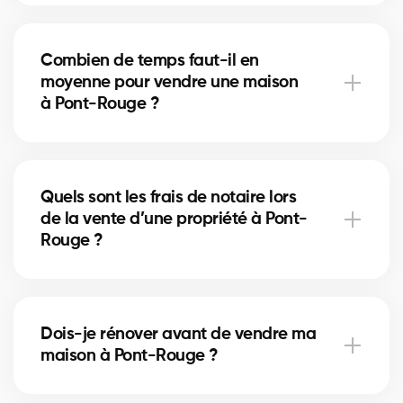
Un nettoyage en profondeur, des petites réparations
et la mise en valeur (home staging) peuvent
Combien de temps faut-il en
accélérer la vente. Nos courtiers à Pont-Rouge vous
moyenne pour vendre une maison
conseillent sur les améliorations les plus rentables.
à Pont-Rouge ?
La durée dépend du prix, de l’emplacement et du
marché immobilier local. À Pont-Rouge, nos courtiers
Quels sont les frais de notaire lors
utilisent des stratégies de mise en marché pour
de la vente d’une propriété à Pont-
réduire les délais de vente.
Rouge ?
Les frais de notaire à Pont-Rouge incluent la
préparation de l’acte de vente et la radiation de
Dois-je rénover avant de vendre ma
l’hypothèque. Nos courtiers peuvent vous aider à
maison à Pont-Rouge ?
planifier ces coûts.