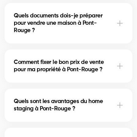
À Pont-Rouge, certaines rénovations mineures
comme la peinture ou la mise à jour de la salle de
Quels documents dois-je préparer
bain peuvent augmenter la valeur perçue. Nos
pour vendre une maison à Pont-
experts vous indiquent les améliorations utiles.
Rouge ?
Vous aurez besoin du certificat de localisation, des
titres de propriété et du relevé hypothécaire. Nos
Comment fixer le bon prix de vente
courtiers à Pont-Rouge vous guident pour
pour ma propriété à Pont-Rouge ?
rassembler les documents nécessaires.
Nos courtiers à Pont-Rouge analysent les ventes
récentes et l’état du marché pour vous proposer un
Quels sont les avantages du home
prix compétitif qui attire des acheteurs sérieux.
staging à Pont-Rouge ?
Le home staging met en valeur votre maison à Pont-
Rouge et aide les acheteurs à se projeter. Cela peut