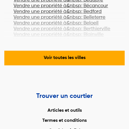
Vendre une propriété à&nbsp;
Beaupré
Vendre une propriété à&nbsp;
Bécancour
Vendre une propriété à&nbsp;
Bedford
Vendre une propriété à&nbsp;
Belleterre
Vendre une propriété à&nbsp;
Beloeil
Vendre une propriété à&nbsp;
Berthierville
Vendre une propriété à&nbsp;
Blainville
Vendre une propriété à&nbsp;
Boisbriand
Vendre une propriété à&nbsp;
Bois-des-
Filion
Vendre une propriété à&nbsp;
Bonaventure
Voir toutes les villes
Vendre une propriété à&nbsp;
Boucherville
Vendre une propriété à&nbsp;
Lac-Brome
Vendre une propriété à&nbsp;
Bromont
Vendre une propriété à&nbsp;
Brossard
Vendre une propriété à&nbsp;
Brownsburg-
Chatham
Trouver un courtier
Vendre une propriété à&nbsp;
Candiac
Vendre une propriété à&nbsp;
Cantley
Vendre une propriété à&nbsp;
Cap-Chat
Articles et outils
Vendre une propriété à&nbsp;
Cap-Santé
Termes et conditions
Vendre une propriété à&nbsp;
Carignan
Vendre une propriété à&nbsp;
Carleton-sur-