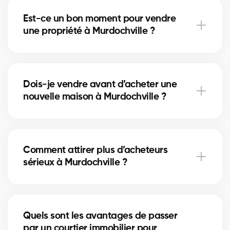
à Murdochville et aide les acheteurs à se projeter.
Est-ce un bon moment pour vendre
Cela peut accélérer la vente et augmenter le prix
une propriété à Murdochville ?
obtenu.
Le bon moment dépend du marché immobilier local
et des taux hypothécaires. Nos courtiers
Dois-je vendre avant d’acheter une
à Murdochville vous conseillent selon les tendances
nouvelle maison à Murdochville ?
actuelles.
Vendre en premier à Murdochville sécurise votre
budget, tandis qu’acheter d’abord réduit le risque
Comment attirer plus d’acheteurs
de manquer une opportunité. Nos courtiers vous
sérieux à Murdochville ?
aident à choisir la bonne stratégie.
Une annonce bien rédigée, des photos de qualité et
une stratégie de visibilité locale à Murdochville
Quels sont les avantages de passer
augmentent vos chances d’attirer des acheteurs
par un courtier immobilier pour
motivés.