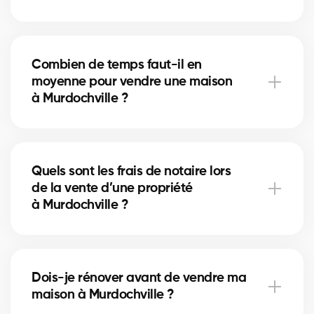
Un nettoyage en profondeur, des petites réparations
et la mise en valeur (home staging) peuvent
Combien de temps faut-il en
accélérer la vente. Nos courtiers à Murdochville vous
moyenne pour vendre une maison
conseillent sur les améliorations les plus rentables.
à Murdochville ?
La durée dépend du prix, de l’emplacement et du
marché immobilier local. À Murdochville, nos
Quels sont les frais de notaire lors
courtiers utilisent des stratégies de mise en marché
de la vente d’une propriété
pour réduire les délais de vente.
à Murdochville ?
Les frais de notaire à Murdochville incluent la
préparation de l’acte de vente et la radiation de
Dois-je rénover avant de vendre ma
l’hypothèque. Nos courtiers peuvent vous aider à
maison à Murdochville ?
planifier ces coûts.