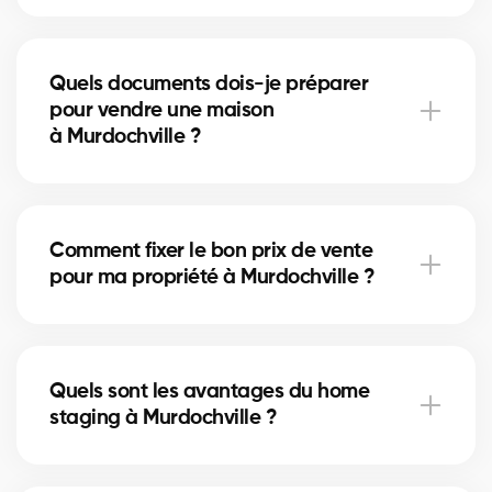
À Murdochville, certaines rénovations mineures
comme la peinture ou la mise à jour de la salle de
Quels documents dois-je préparer
bain peuvent augmenter la valeur perçue. Nos
pour vendre une maison
experts vous indiquent les améliorations utiles.
à Murdochville ?
Vous aurez besoin du certificat de localisation, des
titres de propriété et du relevé hypothécaire. Nos
Comment fixer le bon prix de vente
courtiers à Murdochville vous guident pour
pour ma propriété à Murdochville ?
rassembler les documents nécessaires.
Nos courtiers à Murdochville analysent les ventes
récentes et l’état du marché pour vous proposer un
Quels sont les avantages du home
prix compétitif qui attire des acheteurs sérieux.
staging à Murdochville ?
Le home staging met en valeur votre maison