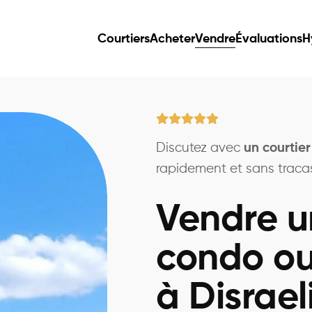
Courtiers
Acheter
Vendre
Évaluations
H
Discutez avec
un courtier
rapidement et sans traca
Vendre u
condo ou
à Disrael