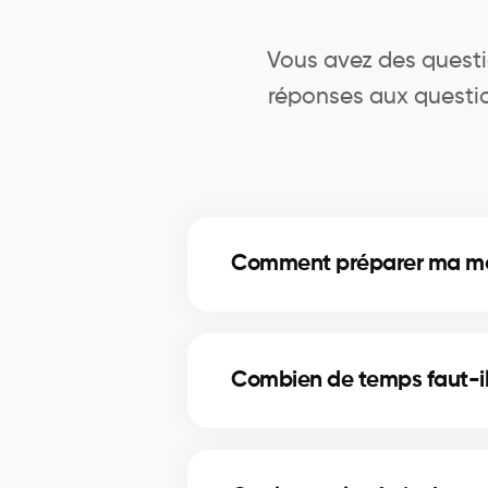
Vous avez des questio
réponses aux questio
Comment préparer ma mais
Un nettoyage en profondeur, des 
Nos courtiers à Disraeli vous cons
Combien de temps faut-il
La durée dépend du prix, de l’emp
stratégies de mise en marché pour