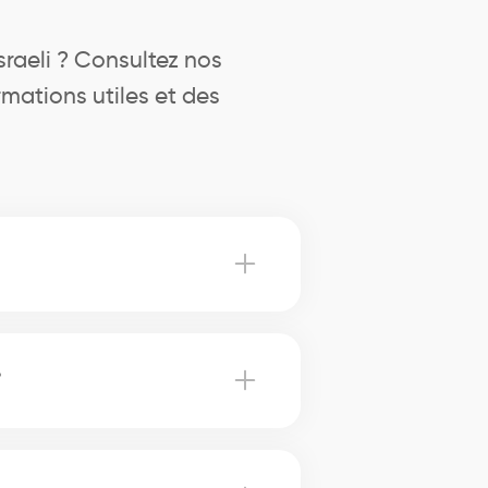
sraeli ? Consultez nos
mations utiles et des
g) peuvent accélérer la vente.
?
s courtiers utilisent des