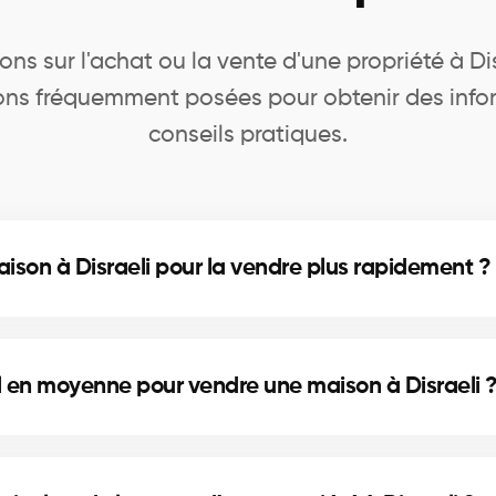
ns sur l'achat ou la vente d'une propriété à Di
ns fréquemment posées pour obtenir des infor
conseils pratiques.
on à Disraeli pour la vendre plus rapidement ?
petites réparations et la mise en valeur (home stagin
eillent sur les améliorations les plus rentables.
 en moyenne pour vendre une maison à Disraeli 
lacement et du marché immobilier local. À Disraeli, no
 réduire les délais de vente.