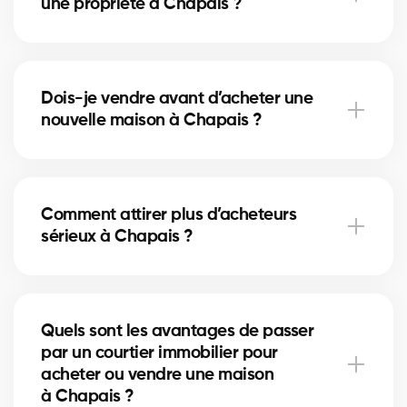
une propriété à Chapais ?
Le bon moment dépend du marché immobilier local
et des taux hypothécaires. Nos courtiers à Chapais
Dois-je vendre avant d’acheter une
vous conseillent selon les tendances actuelles.
nouvelle maison à Chapais ?
Vendre en premier à Chapais sécurise votre budget,
tandis qu’acheter d’abord réduit le risque de
Comment attirer plus d’acheteurs
manquer une opportunité. Nos courtiers vous aident
sérieux à Chapais ?
à choisir la bonne stratégie.
Une annonce bien rédigée, des photos de qualité et
une stratégie de visibilité locale à Chapais
Quels sont les avantages de passer
augmentent vos chances d’attirer des acheteurs
par un courtier immobilier pour
motivés.
acheter ou vendre une maison
à Chapais ?