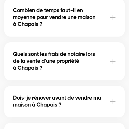
et la mise en valeur (home staging) peuvent
Combien de temps faut-il en
accélérer la vente. Nos courtiers à Chapais vous
moyenne pour vendre une maison
conseillent sur les améliorations les plus rentables.
à Chapais ?
La durée dépend du prix, de l’emplacement et du
marché immobilier local. À Chapais, nos courtiers
Quels sont les frais de notaire lors
utilisent des stratégies de mise en marché pour
de la vente d’une propriété
réduire les délais de vente.
à Chapais ?
Les frais de notaire à Chapais incluent la
préparation de l’acte de vente et la radiation de
Dois-je rénover avant de vendre ma
l’hypothèque. Nos courtiers peuvent vous aider à
maison à Chapais ?
planifier ces coûts.
À Chapais, certaines rénovations mineures comme
la peinture ou la mise à jour de la salle de bain