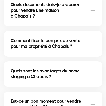
Quels documents dois-je préparer
peuvent augmenter la valeur perçue. Nos experts
pour vendre une maison
vous indiquent les améliorations utiles.
à Chapais ?
Vous aurez besoin du certificat de localisation, des
titres de propriété et du relevé hypothécaire. Nos
Comment fixer le bon prix de vente
courtiers à Chapais vous guident pour rassembler
pour ma propriété à Chapais ?
les documents nécessaires.
Nos courtiers à Chapais analysent les ventes
récentes et l’état du marché pour vous proposer un
Quels sont les avantages du home
prix compétitif qui attire des acheteurs sérieux.
staging à Chapais ?
Le home staging met en valeur votre maison
à Chapais et aide les acheteurs à se projeter. Cela
Est-ce un bon moment pour vendre
peut accélérer la vente et augmenter le prix obtenu.