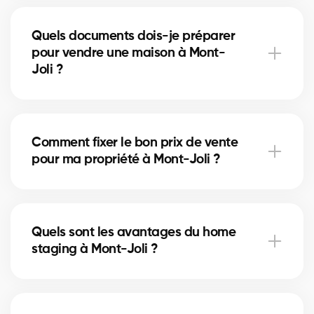
À Mont-Joli, certaines rénovations mineures comme
la peinture ou la mise à jour de la salle de bain
Quels documents dois-je préparer
peuvent augmenter la valeur perçue. Nos experts
pour vendre une maison à Mont-
vous indiquent les améliorations utiles.
Joli ?
Vous aurez besoin du certificat de localisation, des
titres de propriété et du relevé hypothécaire. Nos
Comment fixer le bon prix de vente
courtiers à Mont-Joli vous guident pour rassembler
pour ma propriété à Mont-Joli ?
les documents nécessaires.
Nos courtiers à Mont-Joli analysent les ventes
récentes et l’état du marché pour vous proposer un
Quels sont les avantages du home
prix compétitif qui attire des acheteurs sérieux.
staging à Mont-Joli ?
Le home staging met en valeur votre maison à Mont-
Joli et aide les acheteurs à se projeter. Cela peut