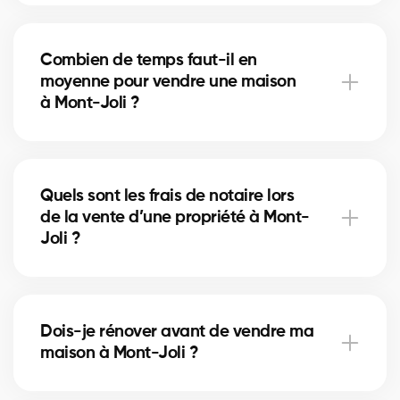
Un nettoyage en profondeur, des petites réparations
et la mise en valeur (home staging) peuvent
Combien de temps faut-il en
accélérer la vente. Nos courtiers à Mont-Joli vous
moyenne pour vendre une maison
conseillent sur les améliorations les plus rentables.
à Mont-Joli ?
La durée dépend du prix, de l’emplacement et du
marché immobilier local. À Mont-Joli, nos courtiers
Quels sont les frais de notaire lors
utilisent des stratégies de mise en marché pour
de la vente d’une propriété à Mont-
réduire les délais de vente.
Joli ?
Les frais de notaire à Mont-Joli incluent la
préparation de l’acte de vente et la radiation de
Dois-je rénover avant de vendre ma
l’hypothèque. Nos courtiers peuvent vous aider à
maison à Mont-Joli ?
planifier ces coûts.