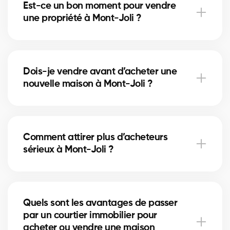
Est-ce un bon moment pour vendre
accélérer la vente et augmenter le prix obtenu.
une propriété à Mont-Joli ?
Le bon moment dépend du marché immobilier local
et des taux hypothécaires. Nos courtiers à Mont-Joli
Dois-je vendre avant d’acheter une
vous conseillent selon les tendances actuelles.
nouvelle maison à Mont-Joli ?
Vendre en premier à Mont-Joli sécurise votre
budget, tandis qu’acheter d’abord réduit le risque
Comment attirer plus d’acheteurs
de manquer une opportunité. Nos courtiers vous
sérieux à Mont-Joli ?
aident à choisir la bonne stratégie.
Une annonce bien rédigée, des photos de qualité et
une stratégie de visibilité locale à Mont-Joli
Quels sont les avantages de passer
augmentent vos chances d’attirer des acheteurs
par un courtier immobilier pour
motivés.
acheter ou vendre une maison