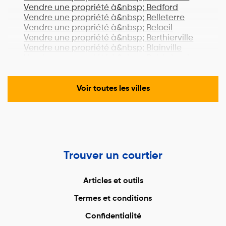
Vendre une propriété à&nbsp;
Bedford
Vendre une propriété à&nbsp;
Belleterre
Vendre une propriété à&nbsp;
Beloeil
Vendre une propriété à&nbsp;
Berthierville
Vendre une propriété à&nbsp;
Blainville
Vendre une propriété à&nbsp;
Boisbriand
Vendre une propriété à&nbsp;
Bois-des-
Filion
Vendre une propriété à&nbsp;
Bonaventure
Voir toutes les villes
Vendre une propriété à&nbsp;
Boucherville
Vendre une propriété à&nbsp;
Lac-Brome
Vendre une propriété à&nbsp;
Bromont
Vendre une propriété à&nbsp;
Brossard
Vendre une propriété à&nbsp;
Brownsburg-
Chatham
Trouver un courtier
Vendre une propriété à&nbsp;
Candiac
Vendre une propriété à&nbsp;
Cantley
Vendre une propriété à&nbsp;
Cap-Chat
Articles et outils
Vendre une propriété à&nbsp;
Cap-Santé
Termes et conditions
Vendre une propriété à&nbsp;
Carignan
Vendre une propriété à&nbsp;
Carleton-sur-
Confidentialité
Mer