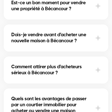
Est-ce un bon moment pour vendre
Cela peut accélérer la vente et augmenter le prix
une propriété à Bécancour ?
obtenu.
Le bon moment dépend du marché immobilier local
et des taux hypothécaires. Nos courtiers
Dois-je vendre avant d’acheter une
à Bécancour vous conseillent selon les tendances
nouvelle maison à Bécancour ?
actuelles.
Vendre en premier à Bécancour sécurise votre
budget, tandis qu’acheter d’abord réduit le risque
Comment attirer plus d’acheteurs
de manquer une opportunité. Nos courtiers vous
sérieux à Bécancour ?
aident à choisir la bonne stratégie.
Une annonce bien rédigée, des photos de qualité et
une stratégie de visibilité locale à Bécancour
Quels sont les avantages de passer
augmentent vos chances d’attirer des acheteurs
par un courtier immobilier pour
motivés.
acheter ou vendre une maison