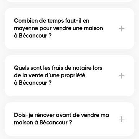
Un nettoyage en profondeur, des petites réparations
et la mise en valeur (home staging) peuvent
Combien de temps faut-il en
accélérer la vente. Nos courtiers à Bécancour vous
moyenne pour vendre une maison
conseillent sur les améliorations les plus rentables.
à Bécancour ?
La durée dépend du prix, de l’emplacement et du
marché immobilier local. À Bécancour, nos courtiers
Quels sont les frais de notaire lors
utilisent des stratégies de mise en marché pour
de la vente d’une propriété
réduire les délais de vente.
à Bécancour ?
Les frais de notaire à Bécancour incluent la
préparation de l’acte de vente et la radiation de
Dois-je rénover avant de vendre ma
l’hypothèque. Nos courtiers peuvent vous aider à
maison à Bécancour ?
planifier ces coûts.