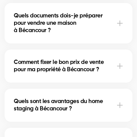
À Bécancour, certaines rénovations mineures comme
la peinture ou la mise à jour de la salle de bain
Quels documents dois-je préparer
peuvent augmenter la valeur perçue. Nos experts
pour vendre une maison
vous indiquent les améliorations utiles.
à Bécancour ?
Vous aurez besoin du certificat de localisation, des
titres de propriété et du relevé hypothécaire. Nos
Comment fixer le bon prix de vente
courtiers à Bécancour vous guident pour rassembler
pour ma propriété à Bécancour ?
les documents nécessaires.
Nos courtiers à Bécancour analysent les ventes
récentes et l’état du marché pour vous proposer un
Quels sont les avantages du home
prix compétitif qui attire des acheteurs sérieux.
staging à Bécancour ?
Le home staging met en valeur votre maison
à Bécancour et aide les acheteurs à se projeter.