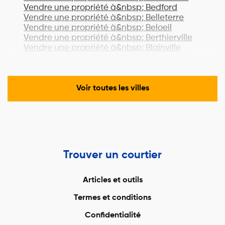
Vendre une propriété à&nbsp;
Bedford
Vendre une propriété à&nbsp;
Belleterre
Vendre une propriété à&nbsp;
Beloeil
Vendre une propriété à&nbsp;
Berthierville
Vendre une propriété à&nbsp;
Blainville
Vendre une propriété à&nbsp;
Boisbriand
Vendre une propriété à&nbsp;
Bois-des-
Filion
Vendre une propriété à&nbsp;
Bonaventure
Voir toutes les villes
Vendre une propriété à&nbsp;
Boucherville
Vendre une propriété à&nbsp;
Lac-Brome
Vendre une propriété à&nbsp;
Bromont
Vendre une propriété à&nbsp;
Brossard
Vendre une propriété à&nbsp;
Brownsburg-
Chatham
Trouver un courtier
Vendre une propriété à&nbsp;
Candiac
Vendre une propriété à&nbsp;
Cantley
Vendre une propriété à&nbsp;
Cap-Chat
Articles et outils
Vendre une propriété à&nbsp;
Cap-Santé
Termes et conditions
Vendre une propriété à&nbsp;
Carignan
Vendre une propriété à&nbsp;
Carleton-sur-
Confidentialité
Mer