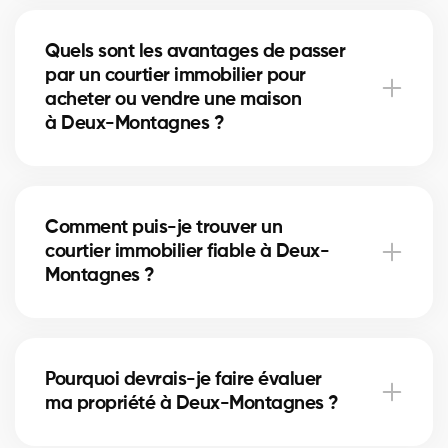
Une annonce bien rédigée, des photos de qualité et
une stratégie de visibilité locale à Deux-Montagnes
Quels sont les avantages de passer
augmentent vos chances d’attirer des acheteurs
par un courtier immobilier pour
motivés.
acheter ou vendre une maison
à Deux-Montagnes ?
Un courtier immobilier peut simplifier le processus
d'achat ou de vente de votre maison à Deux-
Comment puis-je trouver un
Montagnes en offrant une expertise inégalée du
courtier immobilier fiable à Deux-
marché local, en négociant les meilleurs prix et
Montagnes ?
conditions, et en fournissant un soutien personnalisé
à chaque étape du processus.
Notre plateforme facilite la recherche et la
connexion avec des courtiers immobiliers
Pourquoi devrais-je faire évaluer
professionnels et expérimentés dans votre région. Il
ma propriété à Deux-Montagnes ?
vous suffit de remplir notre formulaire en ligne et
nous vous mettrons en contact avec des courtiers