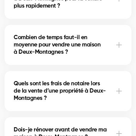
plus rapidement ?
Un nettoyage en profondeur, des petites réparations
et la mise en valeur (home staging) peuvent
Combien de temps faut-il en
accélérer la vente. Nos courtiers à Deux-Montagnes
moyenne pour vendre une maison
vous conseillent sur les améliorations les plus
à Deux-Montagnes ?
rentables.
La durée dépend du prix, de l’emplacement et du
marché immobilier local. À Deux-Montagnes, nos
Quels sont les frais de notaire lors
courtiers utilisent des stratégies de mise en marché
de la vente d’une propriété à Deux-
pour réduire les délais de vente.
Montagnes ?
Les frais de notaire à Deux-Montagnes incluent la
préparation de l’acte de vente et la radiation de
Dois-je rénover avant de vendre ma
l’hypothèque. Nos courtiers peuvent vous aider à