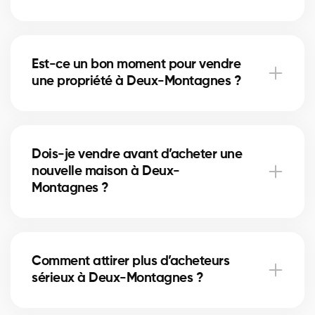
Le home staging met en valeur votre maison à Deux-
Montagnes et aide les acheteurs à se projeter. Cela
Est-ce un bon moment pour vendre
peut accélérer la vente et augmenter le prix obtenu.
une propriété à Deux-Montagnes ?
Le bon moment dépend du marché immobilier local
et des taux hypothécaires. Nos courtiers à Deux-
Dois-je vendre avant d’acheter une
Montagnes vous conseillent selon les tendances
nouvelle maison à Deux-
actuelles.
Montagnes ?
Vendre en premier à Deux-Montagnes sécurise
votre budget, tandis qu’acheter d’abord réduit le
Comment attirer plus d’acheteurs
risque de manquer une opportunité. Nos courtiers
sérieux à Deux-Montagnes ?
vous aident à choisir la bonne stratégie.