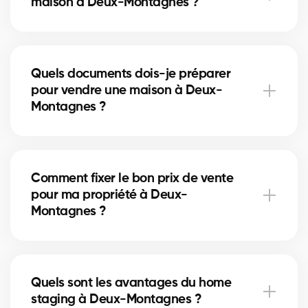
maison à Deux-Montagnes ?
planifier ces coûts.
À Deux-Montagnes, certaines rénovations mineures
comme la peinture ou la mise à jour de la salle de
Quels documents dois-je préparer
bain peuvent augmenter la valeur perçue. Nos
pour vendre une maison à Deux-
experts vous indiquent les améliorations utiles.
Montagnes ?
Vous aurez besoin du certificat de localisation, des
titres de propriété et du relevé hypothécaire. Nos
Comment fixer le bon prix de vente
courtiers à Deux-Montagnes vous guident pour
pour ma propriété à Deux-
rassembler les documents nécessaires.
Montagnes ?
Nos courtiers à Deux-Montagnes analysent les
ventes récentes et l’état du marché pour vous
Quels sont les avantages du home
proposer un prix compétitif qui attire des acheteurs
staging à Deux-Montagnes ?
sérieux.