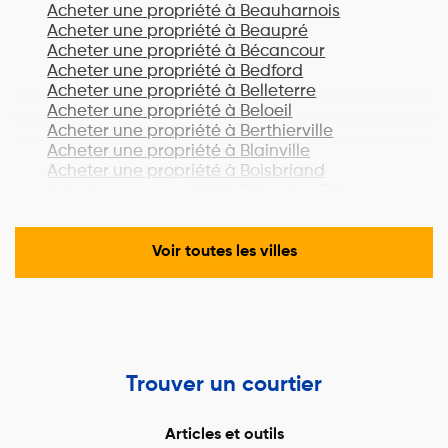
Acheter une propriété à
Beauharnois
Acheter une propriété à
Beaupré
Acheter une propriété à
Bécancour
Acheter une propriété à
Bedford
Acheter une propriété à
Belleterre
Acheter une propriété à
Beloeil
Acheter une propriété à
Berthierville
Acheter une propriété à
Blainville
Acheter une propriété à
Boisbriand
Acheter une propriété à
Bois-des-Filion
Acheter une propriété à
Bonaventure
Acheter une propriété à
Boucherville
Acheter une propriété à
Lac-Brome
Voir toutes les villes
Acheter une propriété à
Bromont
Acheter une propriété à
Brossard
Acheter une propriété à
Brownsburg-
Chatham
Acheter une propriété à
Candiac
Acheter une propriété à
Cantley
Trouver un courtier
Acheter une propriété à
Cap-Chat
Acheter une propriété à
Cap-Santé
Acheter une propriété à
Carignan
Articles et outils