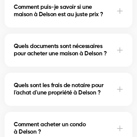
Comment puis-je savoir si une
immeuble locatif. Nos courtiers vous aident à trouver
maison à Delson est au juste prix ?
la propriété qui correspond à vos objectifs et à votre
budget.
Nos courtiers comparent les ventes récentes à
Delson, analysent l’état du marché et l’emplacement
Quels documents sont nécessaires
pour vous donner une estimation précise et vous
pour acheter une maison à Delson ?
éviter de surpayer.
Pour acheter à Delson, vous aurez besoin d'une
preuve de revenus, de relevés bancaires, d'une
Quels sont les frais de notaire pour
pièce d'identité et d'une lettre de préapprobation.
l'achat d'une propriété à Delson ?
Nos experts vous accompagnent dans chaque
étape.
Les frais de notaire à Delson varient selon la valeur
de la propriété. Ils incluent l’acte de vente, la
Comment acheter un condo
vérification des titres et l’inscription hypothécaire.
à Delson ?
Nos courtiers peuvent vous aider à estimer ces