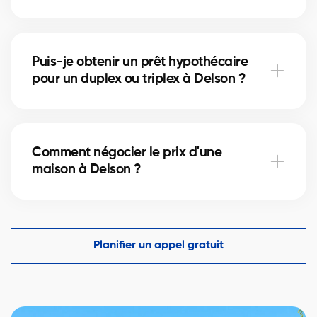
coûts.
Acheter un condo à Delson implique de vérifier les
frais de condo, le fonds de prévoyance et la gestion
Puis-je obtenir un prêt hypothécaire
de la copropriété. Nos courtiers vous guident pour
pour un duplex ou triplex à Delson ?
éviter les mauvaises surprises.
Oui, nos partenaires hypothécaires à Delson offrent
des solutions adaptées aux immeubles locatifs. Ils
Comment négocier le prix d'une
vous aident à financer votre projet immobilier et
maison à Delson ?
optimiser votre mise de fonds.
Un courtier immobilier expérimenté connaît les
comparables du marché à Delson et vous aide à
faire une offre compétitive tout en protégeant vos
Planifier un appel gratuit
intérêts.