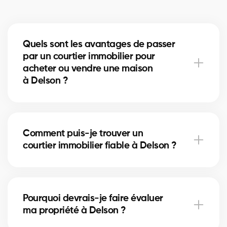
Quels sont les avantages de passer
par un courtier immobilier pour
acheter ou vendre une maison
à Delson ?
Un courtier immobilier peut simplifier le processus
d'achat ou de vente de votre maison à Delson en
Comment puis-je trouver un
offrant une expertise inégalée du marché local, en
courtier immobilier fiable à Delson ?
négociant les meilleurs prix et conditions, et en
fournissant un soutien personnalisé à chaque étape
du processus.
Notre plateforme facilite la recherche et la
connexion avec des courtiers immobiliers
Pourquoi devrais-je faire évaluer
professionnels et expérimentés dans votre région. Il
ma propriété à Delson ?
vous suffit de remplir notre formulaire en ligne et
nous vous mettrons en contact avec des courtiers