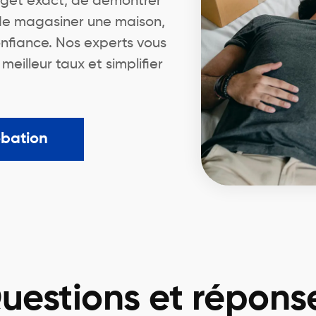
dget exact, de démontrer
 de magasiner une maison,
nfiance. Nos experts vous
illeur taux et simplifier
obation
uestions et répons