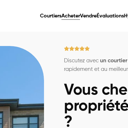
Courtiers
Acheter
Vendre
Évaluations
H
Discutez avec
un courtier
rapidement et au meilleur 
Vous che
propriété
?