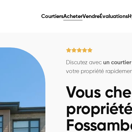
Courtiers
Acheter
Vendre
Évaluations
H
Discutez avec
un courtie
votre propriété rapidement
Vous che
propriété
Fossamba