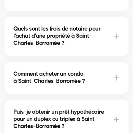
Pour acheter à Saint-Charles-Borromée, vous aurez
besoin d'une preuve de revenus, de relevés
Quels sont les frais de notaire pour
bancaires, d'une pièce d'identité et d'une lettre de
l'achat d'une propriété à Saint-
préapprobation. Nos experts vous accompagnent
Charles-Borromée ?
dans chaque étape.
Les frais de notaire à Saint-Charles-Borromée
varient selon la valeur de la propriété. Ils incluent
Comment acheter un condo
l’acte de vente, la vérification des titres et
à Saint-Charles-Borromée ?
l’inscription hypothécaire. Nos courtiers peuvent
vous aider à estimer ces coûts.
Acheter un condo à Saint-Charles-Borromée
implique de vérifier les frais de condo, le fonds de
Puis-je obtenir un prêt hypothécaire
prévoyance et la gestion de la copropriété. Nos
pour un duplex ou triplex à Saint-
courtiers vous guident pour éviter les mauvaises
Charles-Borromée ?
surprises.