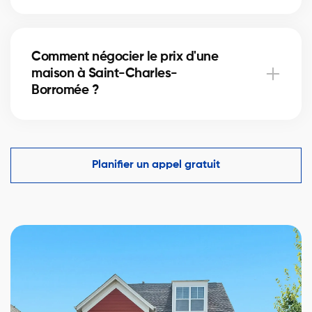
Oui, nos partenaires hypothécaires à Saint-
Charles-Borromée offrent des solutions adaptées
Comment négocier le prix d'une
aux immeubles locatifs. Ils vous aident à financer
maison à Saint-Charles-
votre projet immobilier et optimiser votre mise de
Borromée ?
fonds.
Un courtier immobilier expérimenté connaît les
comparables du marché à Saint-Charles-Borromée
et vous aide à faire une offre compétitive tout en
Planifier un appel gratuit
protégeant vos intérêts.