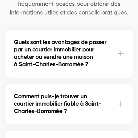
fréquemment posées pour obtenir des
informations utiles et des conseils pratiques.
Quels sont les avantages de passer
par un courtier immobilier pour
acheter ou vendre une maison
à Saint-Charles-Borromée ?
Un courtier immobilier peut simplifier le processus
d'achat ou de vente de votre maison à Saint-
Comment puis-je trouver un
Charles-Borromée en offrant une expertise inégalée
courtier immobilier fiable à Saint-
du marché local, en négociant les meilleurs prix et
Charles-Borromée ?
conditions, et en fournissant un soutien personnalisé
à chaque étape du processus.
Notre plateforme facilite la recherche et la
connexion avec des courtiers immobiliers