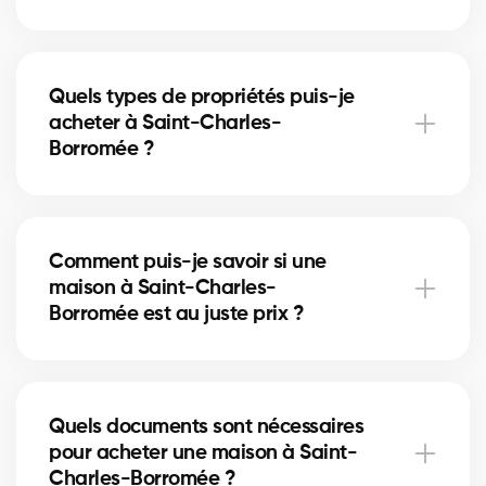
Le marché immobilier de Saint-Charles-Borromée
évolue selon l'offre, la demande et les taux
Quels types de propriétés puis-je
hypothécaires. Nos courtiers vous conseillent en
acheter à Saint-Charles-
fonction des tendances actuelles afin de maximiser
Borromée ?
votre investissement.
À Saint-Charles-Borromée, vous pouvez acheter une
maison unifamiliale, un condo, un duplex ou même
Comment puis-je savoir si une
un immeuble locatif. Nos courtiers vous aident à
maison à Saint-Charles-
trouver la propriété qui correspond à vos objectifs et
Borromée est au juste prix ?
à votre budget.
Nos courtiers comparent les ventes récentes à
Saint-Charles-Borromée, analysent l’état du marché
Quels documents sont nécessaires
et l’emplacement pour vous donner une estimation
pour acheter une maison à Saint-
précise et vous éviter de surpayer.
Charles-Borromée ?