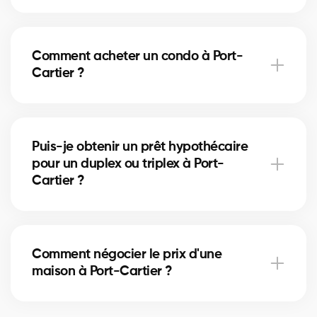
Les frais de notaire à Port-Cartier varient selon la
valeur de la propriété. Ils incluent l’acte de vente, la
Comment acheter un condo à Port-
vérification des titres et l’inscription hypothécaire.
Cartier ?
Nos courtiers peuvent vous aider à estimer ces
coûts.
Acheter un condo à Port-Cartier implique de vérifier
les frais de condo, le fonds de prévoyance et la
Puis-je obtenir un prêt hypothécaire
gestion de la copropriété. Nos courtiers vous guident
pour un duplex ou triplex à Port-
pour éviter les mauvaises surprises.
Cartier ?
Oui, nos partenaires hypothécaires à Port-Cartier
offrent des solutions adaptées aux immeubles
Comment négocier le prix d'une
locatifs. Ils vous aident à financer votre projet
maison à Port-Cartier ?
immobilier et optimiser votre mise de fonds.
Un courtier immobilier expérimenté connaît les