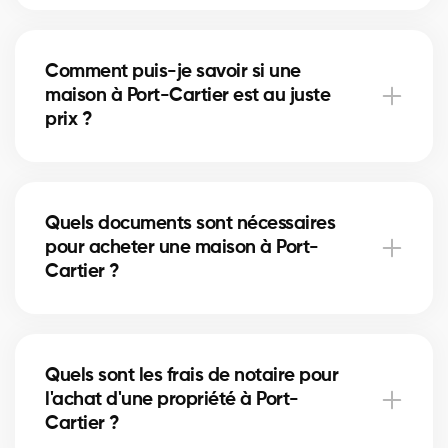
À Port-Cartier, vous pouvez acheter une maison
unifamiliale, un condo, un duplex ou même un
Comment puis-je savoir si une
immeuble locatif. Nos courtiers vous aident à trouver
maison à Port-Cartier est au juste
la propriété qui correspond à vos objectifs et à votre
prix ?
budget.
Nos courtiers comparent les ventes récentes à Port-
Cartier, analysent l’état du marché et l’emplacement
Quels documents sont nécessaires
pour vous donner une estimation précise et vous
pour acheter une maison à Port-
éviter de surpayer.
Cartier ?
Pour acheter à Port-Cartier, vous aurez besoin d'une
preuve de revenus, de relevés bancaires, d'une
Quels sont les frais de notaire pour
pièce d'identité et d'une lettre de préapprobation.
l'achat d'une propriété à Port-
Nos experts vous accompagnent dans chaque
Cartier ?
étape.