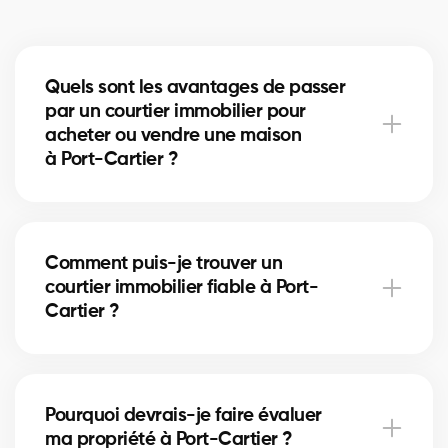
Quels sont les avantages de passer
par un courtier immobilier pour
acheter ou vendre une maison
à Port-Cartier ?
Un courtier immobilier peut simplifier le processus
d'achat ou de vente de votre maison à Port-Cartier
Comment puis-je trouver un
en offrant une expertise inégalée du marché local,
courtier immobilier fiable à Port-
en négociant les meilleurs prix et conditions, et en
Cartier ?
fournissant un soutien personnalisé à chaque étape
du processus.
Notre plateforme facilite la recherche et la
connexion avec des courtiers immobiliers
Pourquoi devrais-je faire évaluer
professionnels et expérimentés dans votre région. Il
ma propriété à Port-Cartier ?
vous suffit de remplir notre formulaire en ligne et