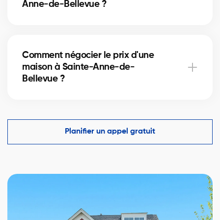
Anne-de-Bellevue ?
surprises.
Oui, nos partenaires hypothécaires à Sainte-Anne-
de-Bellevue offrent des solutions adaptées aux
Comment négocier le prix d'une
immeubles locatifs. Ils vous aident à financer votre
maison à Sainte-Anne-de-
projet immobilier et optimiser votre mise de fonds.
Bellevue ?
Un courtier immobilier expérimenté connaît les
comparables du marché à Sainte-Anne-de-
Bellevue et vous aide à faire une offre compétitive
Planifier un appel gratuit
tout en protégeant vos intérêts.