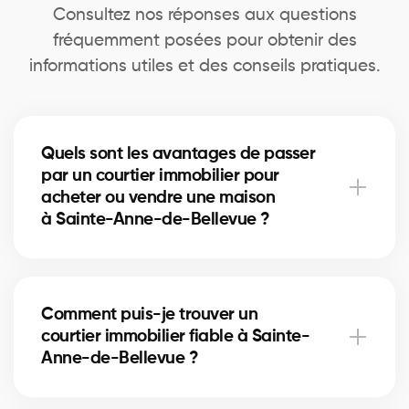
Consultez nos réponses aux questions
fréquemment posées pour obtenir des
informations utiles et des conseils pratiques.
Quels sont les avantages de passer
par un courtier immobilier pour
acheter ou vendre une maison
à Sainte-Anne-de-Bellevue ?
Un courtier immobilier peut simplifier le processus
d'achat ou de vente de votre maison à Sainte-Anne-
Comment puis-je trouver un
de-Bellevue en offrant une expertise inégalée du
courtier immobilier fiable à Sainte-
marché local, en négociant les meilleurs prix et
Anne-de-Bellevue ?
conditions, et en fournissant un soutien personnalisé
à chaque étape du processus.
Notre plateforme facilite la recherche et la