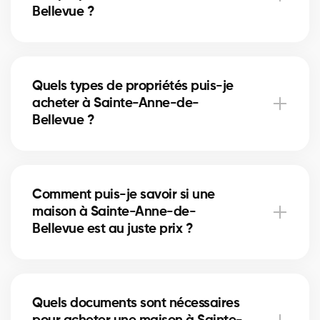
Bellevue ?
secteurs les plus adaptés à votre projet.
Le marché immobilier de Sainte-Anne-de-Bellevue
évolue selon l'offre, la demande et les taux
Quels types de propriétés puis-je
hypothécaires. Nos courtiers vous conseillent en
acheter à Sainte-Anne-de-
fonction des tendances actuelles afin de maximiser
Bellevue ?
votre investissement.
À Sainte-Anne-de-Bellevue, vous pouvez acheter
une maison unifamiliale, un condo, un duplex ou
Comment puis-je savoir si une
même un immeuble locatif. Nos courtiers vous aident
maison à Sainte-Anne-de-
à trouver la propriété qui correspond à vos objectifs
Bellevue est au juste prix ?
et à votre budget.
Nos courtiers comparent les ventes récentes à
Sainte-Anne-de-Bellevue, analysent l’état du
Quels documents sont nécessaires
marché et l’emplacement pour vous donner une