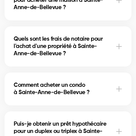
pour acheter une maison à Sainte-
estimation précise et vous éviter de surpayer.
Anne-de-Bellevue ?
Pour acheter à Sainte-Anne-de-Bellevue, vous
aurez besoin d'une preuve de revenus, de relevés
Quels sont les frais de notaire pour
bancaires, d'une pièce d'identité et d'une lettre de
l'achat d'une propriété à Sainte-
préapprobation. Nos experts vous accompagnent
Anne-de-Bellevue ?
dans chaque étape.
Les frais de notaire à Sainte-Anne-de-Bellevue
varient selon la valeur de la propriété. Ils incluent
Comment acheter un condo
l’acte de vente, la vérification des titres et
à Sainte-Anne-de-Bellevue ?
l’inscription hypothécaire. Nos courtiers peuvent
vous aider à estimer ces coûts.
Acheter un condo à Sainte-Anne-de-Bellevue
implique de vérifier les frais de condo, le fonds de
Puis-je obtenir un prêt hypothécaire
prévoyance et la gestion de la copropriété. Nos
pour un duplex ou triplex à Sainte-
courtiers vous guident pour éviter les mauvaises