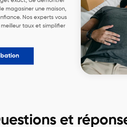
dget exact, de démontrer
 de magasiner une maison,
nfiance. Nos experts vous
illeur taux et simplifier
obation
uestions et répons