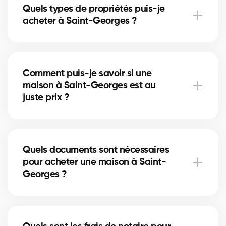
Quels types de propriétés puis-je
courtiers vous conseillent en fonction des tendances
acheter à Saint-Georges ?
actuelles afin de maximiser votre investissement.
À Saint-Georges, vous pouvez acheter une maison
unifamiliale, un condo, un duplex ou même un
Comment puis-je savoir si une
immeuble locatif. Nos courtiers vous aident à trouver
maison à Saint-Georges est au
la propriété qui correspond à vos objectifs et à votre
juste prix ?
budget.
Nos courtiers comparent les ventes récentes à
Saint-Georges, analysent l’état du marché et
Quels documents sont nécessaires
l’emplacement pour vous donner une estimation
pour acheter une maison à Saint-
précise et vous éviter de surpayer.
Georges ?
Pour acheter à Saint-Georges, vous aurez besoin
d'une preuve de revenus, de relevés bancaires,