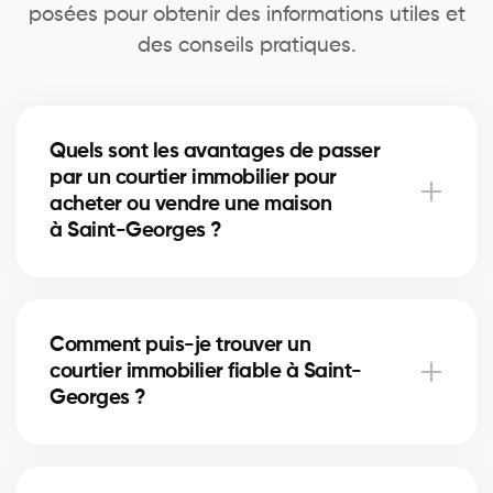
posées pour obtenir des informations utiles et
des conseils pratiques.
Quels sont les avantages de passer
par un courtier immobilier pour
acheter ou vendre une maison
à Saint-Georges ?
Un courtier immobilier peut simplifier le processus
d'achat ou de vente de votre maison à Saint-
Comment puis-je trouver un
Georges en offrant une expertise inégalée du
courtier immobilier fiable à Saint-
marché local, en négociant les meilleurs prix et
Georges ?
conditions, et en fournissant un soutien personnalisé
à chaque étape du processus.
Notre plateforme facilite la recherche et la
connexion avec des courtiers immobiliers