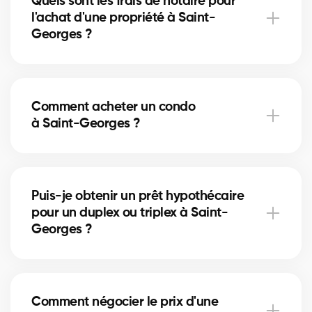
Quels sont les frais de notaire pour
d'une pièce d'identité et d'une lettre de
l'achat d'une propriété à Saint-
préapprobation. Nos experts vous accompagnent
Georges ?
dans chaque étape.
Les frais de notaire à Saint-Georges varient selon la
valeur de la propriété. Ils incluent l’acte de vente, la
Comment acheter un condo
vérification des titres et l’inscription hypothécaire.
à Saint-Georges ?
Nos courtiers peuvent vous aider à estimer ces
coûts.
Acheter un condo à Saint-Georges implique de
vérifier les frais de condo, le fonds de prévoyance et
Puis-je obtenir un prêt hypothécaire
la gestion de la copropriété. Nos courtiers vous
pour un duplex ou triplex à Saint-
guident pour éviter les mauvaises surprises.
Georges ?
Oui, nos partenaires hypothécaires à Saint-Georges
offrent des solutions adaptées aux immeubles
Comment négocier le prix d'une
locatifs. Ils vous aident à financer votre projet