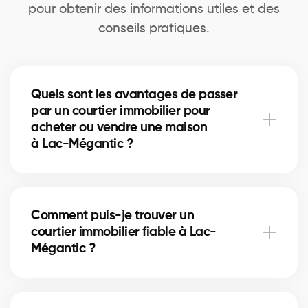
pour obtenir des informations utiles et des
conseils pratiques.
Quels sont les avantages de passer
par un courtier immobilier pour
acheter ou vendre une maison
à Lac-Mégantic ?
Un courtier immobilier peut simplifier le processus
d'achat ou de vente de votre maison à Lac-
Comment puis-je trouver un
Mégantic en offrant une expertise inégalée du
courtier immobilier fiable à Lac-
marché local, en négociant les meilleurs prix et
Mégantic ?
conditions, et en fournissant un soutien personnalisé
à chaque étape du processus.
Notre plateforme facilite la recherche et la
connexion avec des courtiers immobiliers