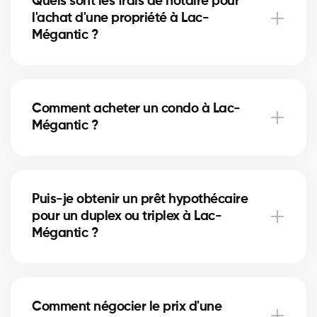
Quels sont les frais de notaire pour
d'une pièce d'identité et d'une lettre de
l'achat d'une propriété à Lac-
préapprobation. Nos experts vous accompagnent
Mégantic ?
dans chaque étape.
Les frais de notaire à Lac-Mégantic varient selon la
valeur de la propriété. Ils incluent l’acte de vente, la
Comment acheter un condo à Lac-
vérification des titres et l’inscription hypothécaire.
Mégantic ?
Nos courtiers peuvent vous aider à estimer ces
coûts.
Acheter un condo à Lac-Mégantic implique de
vérifier les frais de condo, le fonds de prévoyance et
Puis-je obtenir un prêt hypothécaire
la gestion de la copropriété. Nos courtiers vous
pour un duplex ou triplex à Lac-
guident pour éviter les mauvaises surprises.
Mégantic ?
Oui, nos partenaires hypothécaires à Lac-Mégantic
offrent des solutions adaptées aux immeubles
Comment négocier le prix d'une
locatifs. Ils vous aident à financer votre projet