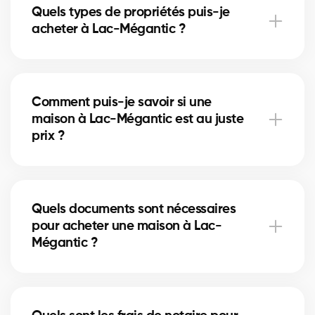
Quels types de propriétés puis-je
courtiers vous conseillent en fonction des tendances
acheter à Lac-Mégantic ?
actuelles afin de maximiser votre investissement.
À Lac-Mégantic, vous pouvez acheter une maison
unifamiliale, un condo, un duplex ou même un
Comment puis-je savoir si une
immeuble locatif. Nos courtiers vous aident à trouver
maison à Lac-Mégantic est au juste
la propriété qui correspond à vos objectifs et à votre
prix ?
budget.
Nos courtiers comparent les ventes récentes à Lac-
Mégantic, analysent l’état du marché et
Quels documents sont nécessaires
l’emplacement pour vous donner une estimation
pour acheter une maison à Lac-
précise et vous éviter de surpayer.
Mégantic ?
Pour acheter à Lac-Mégantic, vous aurez besoin
d'une preuve de revenus, de relevés bancaires,