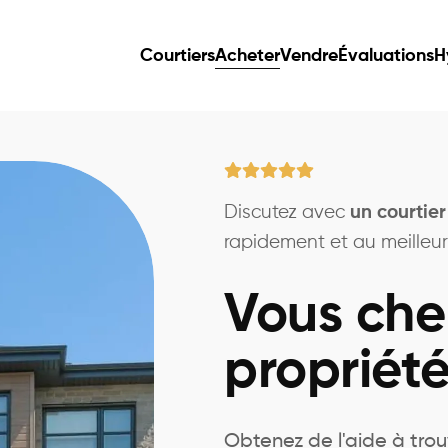
Courtiers
Acheter
Vendre
Évaluations
H
Discutez avec
un courtie
rapidement et au meilleur 
Vous che
propriét
Obtenez de l'aide à trou