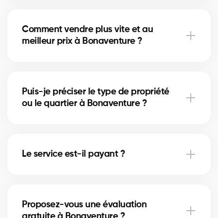
Accès à plus d’inscriptions, négociation experte,
guidage complet et informations de quartier.
Comment vendre plus vite et au
meilleur prix à Bonaventure ?
Plan marketing, mise en valeur, analyse des
comparables et gestion des offres par un courtier
Puis-je préciser le type de propriété
certifié.
ou le quartier à Bonaventure ?
Oui, indiquez maison/condo/commercial et votre
secteur dans le formulaire pour un meilleur
Le service est-il payant ?
appairage.
Oui, gratuit pour vendeurs et acheteurs. Les
courtiers rémunèrent la plateforme, sans frais pour
Proposez-vous une évaluation
vous.
gratuite à Bonaventure ?