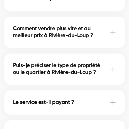
Accès à plus d’inscriptions, négociation experte,
guidage complet et informations de quartier.
Comment vendre plus vite et au
meilleur prix à Rivière-du-Loup ?
Plan marketing, mise en valeur, analyse des
comparables et gestion des offres par un courtier
Puis-je préciser le type de propriété
certifié.
ou le quartier à Rivière-du-Loup ?
Oui, indiquez maison/condo/commercial et votre
secteur dans le formulaire pour un meilleur
Le service est-il payant ?
appairage.
Oui, gratuit pour vendeurs et acheteurs. Les
courtiers rémunèrent la plateforme, sans frais pour