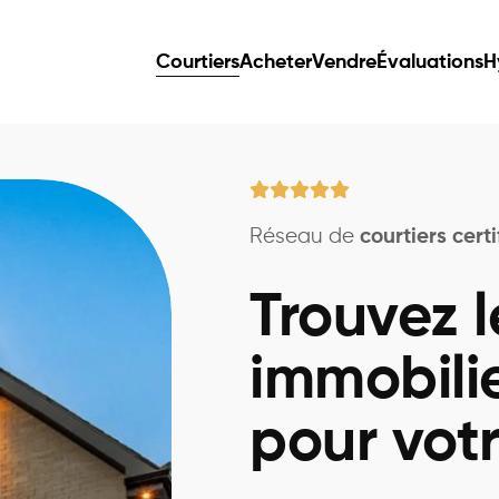
Courtiers
Acheter
Vendre
Évaluations
H
Réseau de
courtiers certi
Trouvez l
immobilie
pour votr