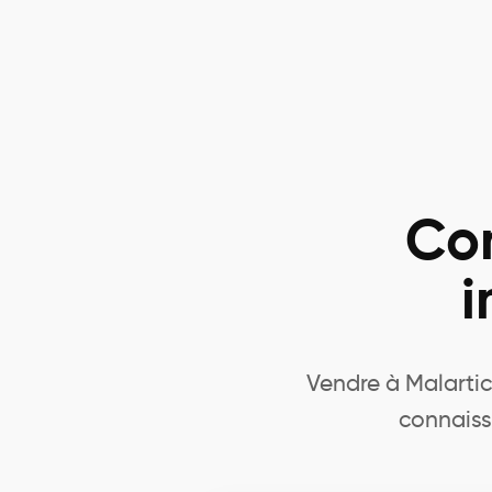
Con
i
Vendre à Malartic,
connaiss