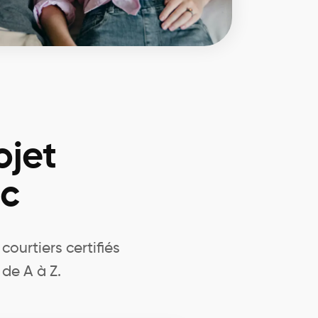
ojet
ic
courtiers certifiés
de A à Z.