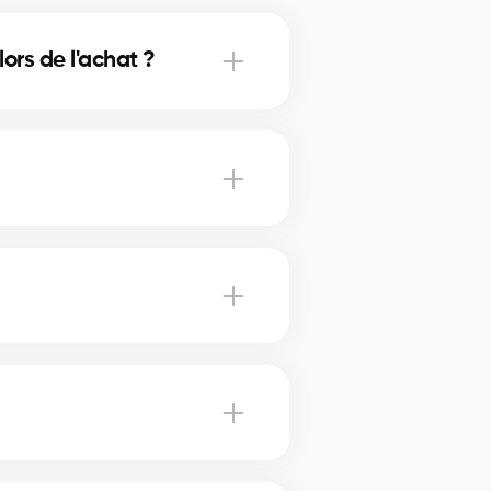
ors de l'achat ?
quartier.
ourtier certifié.
meilleur appairage.
frais pour vous.