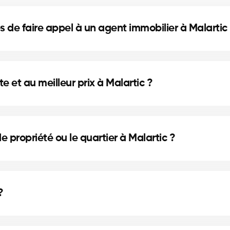
 de faire appel à un agent immobilier à Malartic l
gociation experte, guidage complet et informations de 
 et au meilleur prix à Malartic ?
analyse des comparables et gestion des offres par un c
de propriété ou le quartier à Malartic ?
mercial et votre secteur dans le formulaire pour un 
?
heteurs. Les courtiers rémunèrent la plateforme, sans 