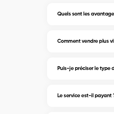
Quels sont les avantages
Accès à plus d’inscriptions, né
Comment vendre plus vite
Plan marketing, mise en valeur, 
Puis-je préciser le type 
Oui, indiquez maison/condo/com
Le service est-il payant 
Oui, gratuit pour vendeurs et ac