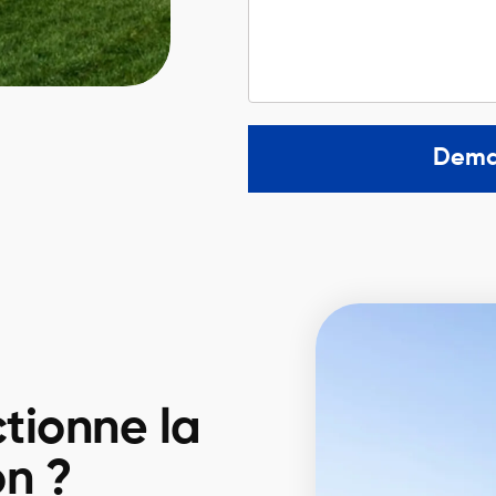
Dema
tionne la
on ?