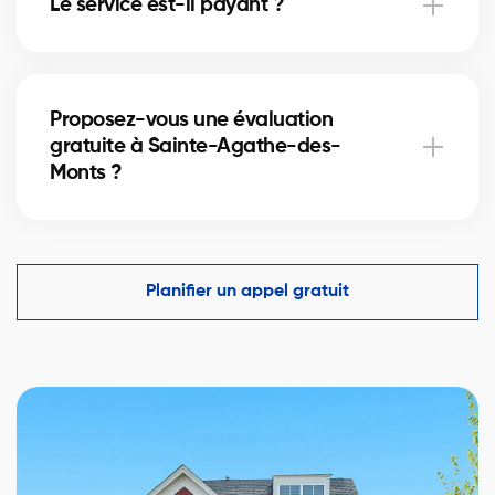
Le service est-il payant ?
appairage.
Oui, gratuit pour vendeurs et acheteurs. Les
courtiers rémunèrent la plateforme, sans frais pour
Proposez-vous une évaluation
vous.
gratuite à Sainte-Agathe-des-
Monts ?
Oui, estimation (ACM) par un courtier certifié basée
sur ventes récentes et tendances locales.
Planifier un appel gratuit