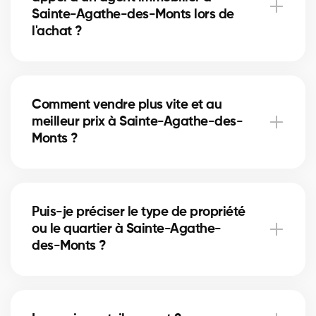
Sainte-Agathe-des-Monts lors de
l'achat ?
Accès à plus d’inscriptions, négociation experte,
guidage complet et informations de quartier.
Comment vendre plus vite et au
meilleur prix à Sainte-Agathe-des-
Monts ?
Plan marketing, mise en valeur, analyse des
comparables et gestion des offres par un courtier
Puis-je préciser le type de propriété
certifié.
ou le quartier à Sainte-Agathe-
des-Monts ?
Oui, indiquez maison/condo/commercial et votre
secteur dans le formulaire pour un meilleur