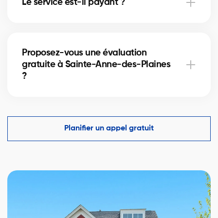
Le service est-il payant ?
appairage.
Oui, gratuit pour vendeurs et acheteurs. Les
courtiers rémunèrent la plateforme, sans frais pour
Proposez-vous une évaluation
vous.
gratuite à Sainte-Anne-des-Plaines
?
Oui, estimation (ACM) par un courtier certifié basée
sur ventes récentes et tendances locales.
Planifier un appel gratuit