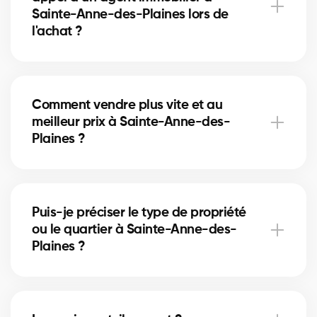
Sainte-Anne-des-Plaines lors de
l'achat ?
Accès à plus d’inscriptions, négociation experte,
guidage complet et informations de quartier.
Comment vendre plus vite et au
meilleur prix à Sainte-Anne-des-
Plaines ?
Plan marketing, mise en valeur, analyse des
comparables et gestion des offres par un courtier
Puis-je préciser le type de propriété
certifié.
ou le quartier à Sainte-Anne-des-
Plaines ?
Oui, indiquez maison/condo/commercial et votre
secteur dans le formulaire pour un meilleur